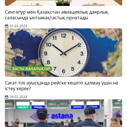
Сингапур мен Қазақстан авиациялық даярлық
саласында ынтымақтастық орнатады
01.03.2024
БАСТЫ ЖАҢАЛЫҚТАР
Сағат тілі ауысқанда рейске кешігіп қалмау үшін не
істеу керек?
29.02.2024