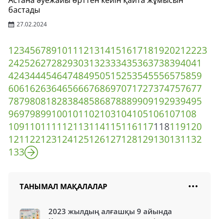
Астана әуежайы өрттен кейін қайта жұмысын
бастады
27.02.2024
1
2
3
4
5
6
7
8
9
10
11
12
13
14
15
16
17
18
19
20
21
22
23
24
25
26
27
28
29
30
31
32
33
34
35
36
37
38
39
40
41
42
43
44
45
46
47
48
49
50
51
52
53
54
55
56
57
58
59
60
61
62
63
64
65
66
67
68
69
70
71
72
73
74
75
76
77
78
79
80
81
82
83
84
85
86
87
88
89
90
91
92
93
94
95
96
97
98
99
100
101
102
103
104
105
106
107
108
109
110
111
112
113
114
115
116
117
118
119
120
121
122
123
124
125
126
127
128
129
130
131
132
133
ТАНЫМАЛ МАҚАЛАЛАР
2023 жылдың алғашқы 9 айында