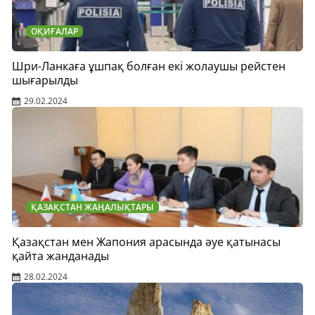
ОҚИҒАЛАР
Шри-Ланкаға ұшпақ болған екі жолаушы рейстен
шығарылды
29.02.2024
ҚАЗАҚСТАН ЖАҢАЛЫҚТАРЫ
Қазақстан мен Жапония арасында әуе қатынасы
қайта жанданады
28.02.2024