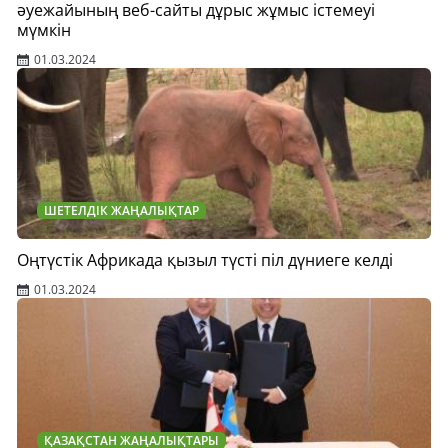
әуежайының веб-сайты дұрыс жұмыс істемеуі
мүмкін
01.03.2024
ШЕТЕЛДІК ЖАҢАЛЫҚТАР
Оңтүстік Африкада қызыл түсті піл дүниеге келді
01.03.2024
ҚАЗАҚСТАН ЖАҢАЛЫҚТАРЫ