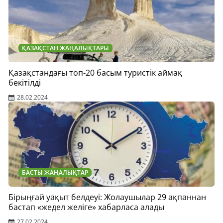
ҚАЗАҚСТАН ЖАҢАЛЫҚТАРЫ
Қазақстандағы топ-20 басым туристік аймақ
бекітілді
28.02.2024
БАСТЫ ЖАҢАЛЫҚТАР
Бірыңғай уақыт белдеуі: Жолаушылар 29 ақпаннан
бастап «жедел желіге» хабарласа алады
27.02.2024