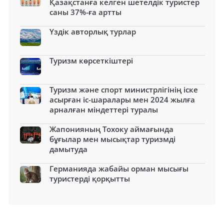
Қазақстанға келген шетелдік туристер
саны 37%-ға артты
Үздік авторлық турлар
Туризм көрсеткіштері
Туризм және спорт министрлігінің іске
асырған іс-шаралары мен 2024 жылға
арналған міндеттері туралы
Жапонияның Тохоку аймағында
бұғылар мен мысықтар туризмді
дамытуда
Германияда жабайы орман мысығы
туристерді қорқытты