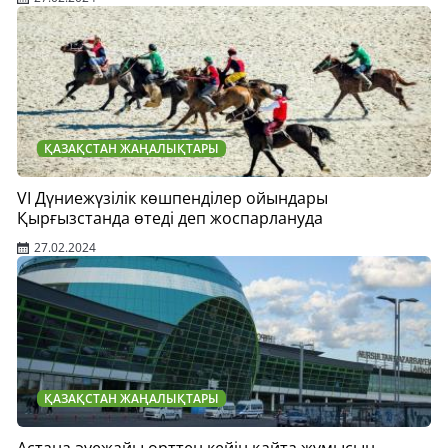
ҚАЗАҚСТАН ЖАҢАЛЫҚТАРЫ
VI Дүниежүзілік көшпенділер ойындары
Қырғызстанда өтеді деп жоспарлануда
27.02.2024
ҚАЗАҚСТАН ЖАҢАЛЫҚТАРЫ