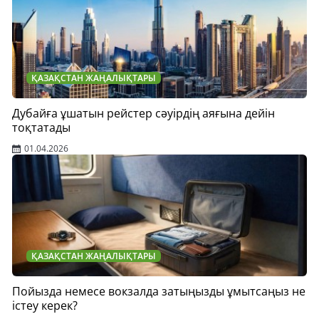
ҚАЗАҚСТАН ЖАҢАЛЫҚТАРЫ
Дубайға ұшатын рейстер сәуірдің аяғына дейін
тоқтатады
01.04.2026
ҚАЗАҚСТАН ЖАҢАЛЫҚТАРЫ
Пойызда немесе вокзалда затыңызды ұмытсаңыз не
істеу керек?