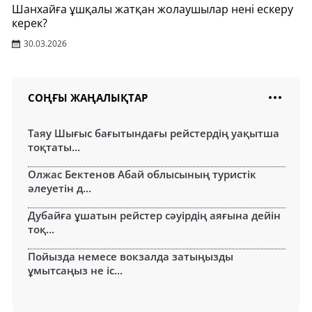
Шанхайға ұшқалы жатқан жолаушылар нені ескеру
керек?
30.03.2026
СОҢҒЫ ЖАҢАЛЫҚТАР
Таяу Шығыс бағытындағы рейстердің уақытша
тоқтаты...
Олжас Бектенов Абай облысының туристік
әлеуетін д...
Дубайға ұшатын рейстер сәуірдің аяғына дейін
тоқ...
Пойызда немесе вокзалда затыңызды
ұмытсаңыз не іс...