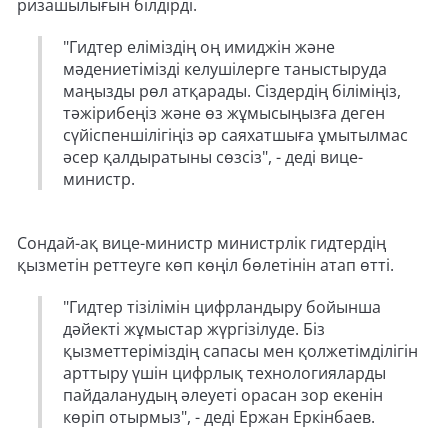
ризашылығын білдірді.
"Гидтер еліміздің оң имиджін және
мәдениетімізді келушілерге таныстыруда
маңызды рөл атқарады. Сіздердің біліміңіз,
тәжірибеңіз және өз жұмысыңызға деген
сүйіспеншілігіңіз әр саяхатшыға ұмытылмас
әсер қалдыратыны сөзсіз", - деді вице-
министр.
Сондай-ақ вице-министр министрлік гидтердің
қызметін реттеуге көп көңіл бөлетінін атап өтті.
"Гидтер тізілімін цифрландыру бойынша
дәйекті жұмыстар жүргізілуде. Біз
қызметтеріміздің сапасы мен қолжетімділігін
арттыру үшін цифрлық технологияларды
пайдаланудың әлеуеті орасан зор екенін
көріп отырмыз", - деді Ержан Еркінбаев.