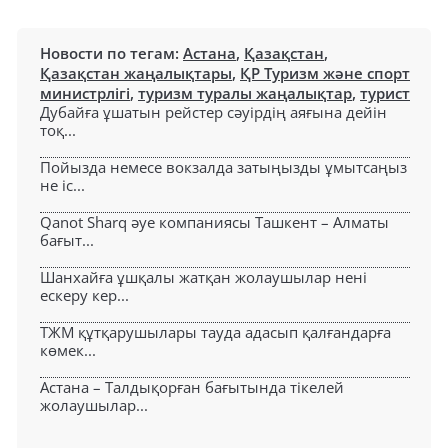
Новости по тегам:
Астана
,
Қазақстан
,
Қазақстан жаңалықтары
,
ҚР Туризм және спорт
министрлігі
,
туризм туралы жаңалықтар
,
турист
Дубайға ұшатын рейстер сәуірдің аяғына дейін
тоқ...
Пойызда немесе вокзалда затыңызды ұмытсаңыз
не іс...
Qanot Sharq әуе компаниясы Ташкент – Алматы
бағыт...
Шанхайға ұшқалы жатқан жолаушылар нені
ескеру кер...
ТЖМ құтқарушылары тауда адасып қалғандарға
көмек...
Астана – Талдықорған бағытында тікелей
жолаушылар...