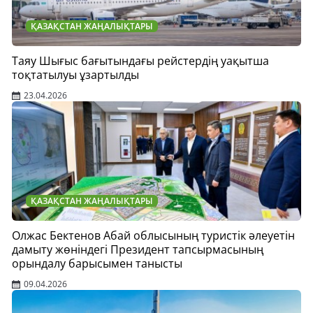
ҚАЗАҚСТАН ЖАҢАЛЫҚТАРЫ
Таяу Шығыс бағытындағы рейстердің уақытша
тоқтатылуы ұзартылды
23.04.2026
ҚАЗАҚСТАН ЖАҢАЛЫҚТАРЫ
Олжас Бектенов Абай облысының туристік әлеуетін
дамыту жөніндегі Президент тапсырмасының
орындалу барысымен танысты
09.04.2026