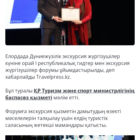
Елордада Дүниежүзілік экскурсия жүргізушілер
күніне орай І республикалық гидтер мен экскурсия
жүргізушілер форумы ұйымдастырылды, деп
хабарлайды Travelpress.kz.
Бұл туралы
ҚР Туризм жəне спорт министрлігінің
баспасөз қызметі
мәлім етті.
Форумға экскурсия қызметін дамытудың өзекті
мәселелерін талқылау үшін елдің туристік
саласының жетекші мамандары қатысты.