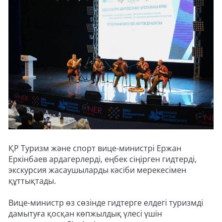
ҚР Туризм және спорт вице-министрі Ержан
Еркінбаев ардагерлерді, еңбек сіңірген гидтерді,
экскурсия жасаушыларды кәсіби мерекесімен
құттықтады.
Вице-министр өз сөзінде гидтерге елдегі туризмді
дамытуға қосқан көпжылдық үлесі үшін