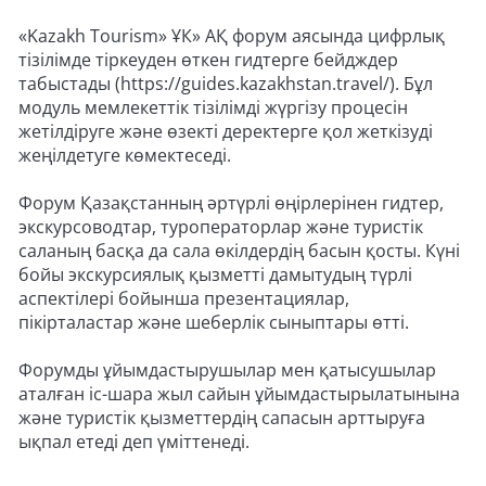
«Kazakh Tourism» ҰК» АҚ форум аясында цифрлық
тізілімде тіркеуден өткен гидтерге бейдждер
табыстады (https://guides.kazakhstan.travel/). Бұл
модуль мемлекеттік тізілімді жүргізу процесін
жетілдіруге және өзекті деректерге қол жеткізуді
жеңілдетуге көмектеседі.
Форум Қазақстанның әртүрлі өңірлерінен гидтер,
экскурсоводтар, туроператорлар және туристік
саланың басқа да сала өкілдердің басын қосты. Күні
бойы экскурсиялық қызметті дамытудың түрлі
аспектілері бойынша презентациялар,
пікірталастар және шеберлік сыныптары өтті.
Форумды ұйымдастырушылар мен қатысушылар
аталған іс-шара жыл сайын ұйымдастырылатынына
және туристік қызметтердің сапасын арттыруға
ықпал етеді деп үміттенеді.