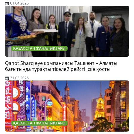
01.04.2026
ҚАЗАҚСТАН ЖАҢАЛЫҚТАРЫ
Qanot Sharq әуе компаниясы Ташкент – Алматы
бағытында тұрақты тікелей рейсті іске қосты
31.03.2026
ҚАЗАҚСТАН ЖАҢАЛЫҚТАРЫ