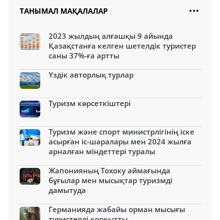
ТАНЫМАЛ МАҚАЛАЛАР
2023 жылдың алғашқы 9 айында
Қазақстанға келген шетелдік туристер
саны 37%-ға артты
Үздік авторлық турлар
Туризм көрсеткіштері
Туризм және спорт министрлігінің іске
асырған іс-шаралары мен 2024 жылға
арналған міндеттері туралы
Жапонияның Тохоку аймағында
бұғылар мен мысықтар туризмді
дамытуда
Германияда жабайы орман мысығы
туристерді қорқытты