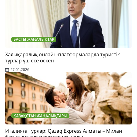
БАСТЫ ЖАҢАЛЫҚТАР
Халықаралық онлайн-платформаларда туристік
турлар үш есе өскен
27.01.2026
ҚАЗАҚСТАН ЖАҢАЛЫҚТАРЫ
Италияға турлар: Qazaq Express Алматы – Милан