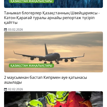
ҚАЗАҚСТАН ЖАҢАЛЫҚТАРЫ
Танымал блогерлер Қазақстанның Швейцариясы -
Катон-Қарағай туралы арнайы репортаж түсіріп
қайтты
03.02.2026
ҚАЗАҚСТАН ЖАҢАЛЫҚТАРЫ
2 маусымнан бастап Кипрмен әуе қатынасы
ашылады
02.02.2026