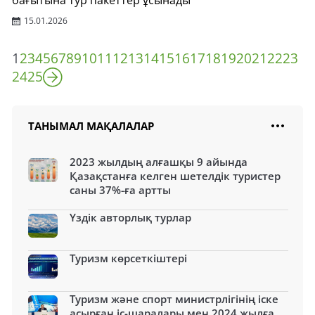
бағытына тур пакеттер ұсынады
15.01.2026
1
2
3
4
5
6
7
8
9
10
11
12
13
14
15
16
17
18
19
20
21
22
23
24
25
ТАНЫМАЛ МАҚАЛАЛАР
2023 жылдың алғашқы 9 айында
Қазақстанға келген шетелдік туристер
саны 37%-ға артты
Үздік авторлық турлар
Туризм көрсеткіштері
Туризм және спорт министрлігінің іске
асырған іс-шаралары мен 2024 жылға