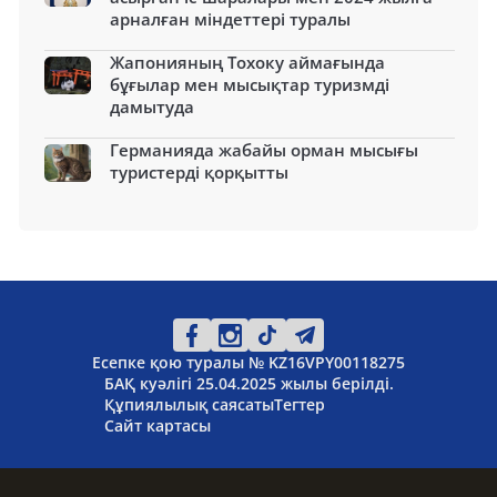
арналған міндеттері туралы
Жапонияның Тохоку аймағында
бұғылар мен мысықтар туризмді
дамытуда
Германияда жабайы орман мысығы
туристерді қорқытты
Есепке қою туралы № KZ16VPY00118275
БАҚ куәлігі 25.04.2025 жылы берілді.
Құпиялылық саясаты
Тегтер
Сайт картасы