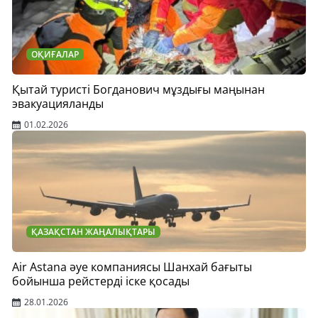
ОҚИҒАЛАР
Қытай туристі Богданович мұздығы маңынан
эвакуацияланды
01.02.2026
ҚАЗАҚСТАН ЖАҢАЛЫҚТАРЫ
Air Astana әуе компаниясы Шанхай бағыты
бойынша рейстерді іске қосады
28.01.2026