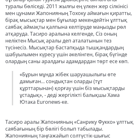
туралы бөліседі. 2011 жылғы ең үлкен жер сілкінісі
мен цунами Жапонияның Тохоку аймағын қиратты,
бірақ мысықтар мен бұғылар мекендейтін ұлттық
саябақ аймақты қалпына келтіруде маңызды рөл
атқаруда. Тасиро аралына келгенде, Сіз оның
неліктен Мысық аралы деп аталатынын тез
түсінесіз. Мысықтар бастапқыда тышқандардың
шабуылымен күресу үшін әкелінген, бірақ бүгінде
олардың саны аралдағы адамдардан төрт есе көп.
«Бұрын мұнда жібек шаруашылығы өте
дамыған... сондықтан оларды (тұт
құрттарынан) қорғау үшін біз мысықтарды
ұстадық», - деді жергілікті балықшы Хама
Ютака Euronews-ке.
Тасиро аралы Жапонияның «Санрику Фукко» ұлттық
саябағының бір бөлігі болып табылады.
Жапонияның таңғажайып солтүстік-шығыс