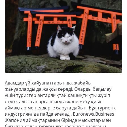
Адамдар үй хайуанаттарын да, жабайы
жануарларды да жақсы көреді. Оларды бақылау
үшін туристер айтарлықтай қашықтықты жүріп
өтуге, алыс сапарға шығуға және жету қиын
аймақтар мен елдерге баруға дайын. Бұл туристік
индустрияға да пайда әкеледі. Euronews.Business
Жапония аймақтарының бірінде мысықтар мен
бұғылар қалай туризм драйверіне айналғаны