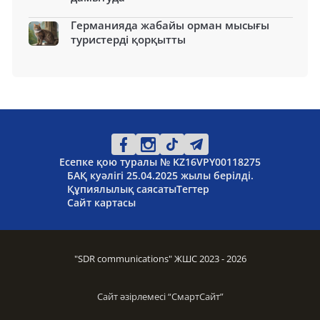
Германияда жабайы орман мысығы
туристерді қорқытты
Есепке қою туралы № KZ16VPY00118275
БАҚ куәлігі 25.04.2025 жылы берілді.
Құпиялылық саясаты
Тегтер
Сайт картасы
"SDR communications" ЖШС 2023 - 2026
Сайт әзірлемесі “
СмартСайт
”