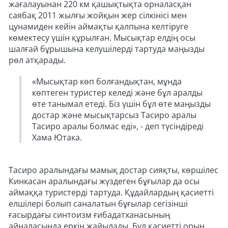
жағалауынан 220 км қашықтықта орналасқан
саябақ 2011 жылғы жойқын жер сілкінісі мен
цунамиден кейін аймақты қалпына келтіруге
көмектесу үшін құрылған. Мысықтар елдің осы
шалғай бұрышына келушілерді тартуда маңызды
рөл атқарады.
«Мысықтар көп болғандықтан, мұнда
көптеген туристер келеді және бұл аралды
өте танымал етеді. Біз үшін бұл өте маңызды
достар және мысықтарсыз Тасиро аралы
Тасиро аралы болмас еді», - деп түсіндіреді
Хама Ютака.
Тасиро аралындағы мамық достар сияқты, көршілес
Кинкасан аралындағы жүздеген бұғылар да осы
аймаққа туристерді тартуда. Құдайлардың қасиетті
елшілері болып саналатын бұғылар сегізінші
ғасырдағы синтоизм ғибадатханасының
айналасында еркін жайылады. Бұл қасиетті орын