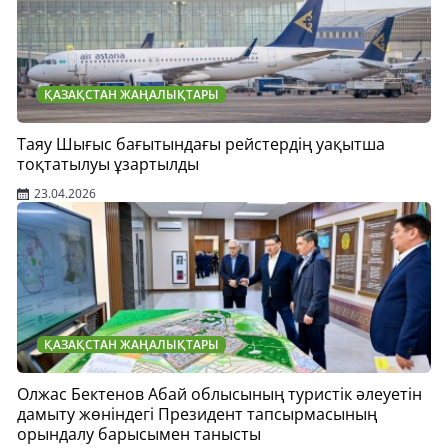
ҚАЗАҚСТАН ЖАҢАЛЫҚТАРЫ
Таяу Шығыс бағытындағы рейстердің уақытша
тоқтатылуы ұзартылды
23.04.2026
ҚАЗАҚСТАН ЖАҢАЛЫҚТАРЫ
Олжас Бектенов Абай облысының туристік әлеуетін
дамыту жөніндегі Президент тапсырмасының
орындалу барысымен танысты