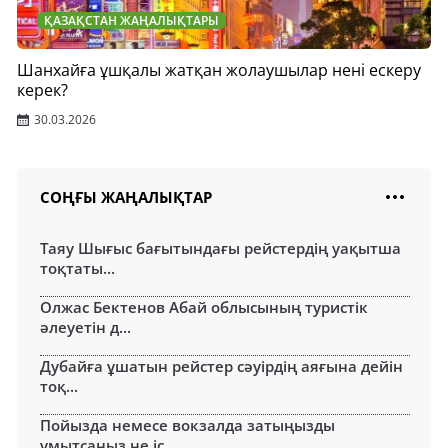
ҚАЗАҚСТАН ЖАҢАЛЫҚТАРЫ
Шанхайға ұшқалы жатқан жолаушылар нені ескеру
керек?
30.03.2026
СОҢҒЫ ЖАҢАЛЫҚТАР
Таяу Шығыс бағытындағы рейстердің уақытша
тоқтаты...
Олжас Бектенов Абай облысының туристік
әлеуетін д...
Дубайға ұшатын рейстер сәуірдің аяғына дейін
тоқ...
Пойызда немесе вокзалда затыңызды
ұмытсаңыз не іс...