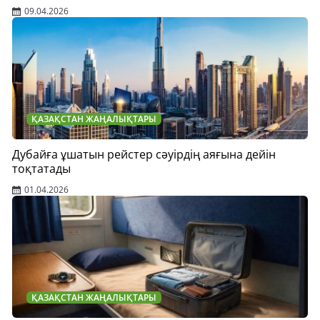
09.04.2026
ҚАЗАҚСТАН ЖАҢАЛЫҚТАРЫ
Дубайға ұшатын рейстер сәуірдің аяғына дейін
тоқтатады
01.04.2026
ҚАЗАҚСТАН ЖАҢАЛЫҚТАРЫ