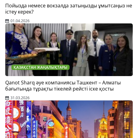
Пойызда немесе вокзалда затыңызды ұмытсаңыз не
істеу керек?
01.04.2026
ҚАЗАҚСТАН ЖАҢАЛЫҚТАРЫ
Qanot Sharq әуе компаниясы Ташкент – Алматы
бағытында тұрақты тікелей рейсті іске қосты
31.03.2026