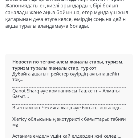
Жапониядағы ең киелі орындардың бірі болып
саналады және аңыз бойынша, егер мұнда үш жыл
қатарынан дұға етуге келсе, өмірдің соңына дейін
ақша туралы алаңдамауға болады.
Новости по тегам:
әлем жаңалықтары
,
туризм
,
туризм туралы жаңалықтар
,
туркот
Дубайға ұшатын рейстер сәуірдің аяғына дейін
тоқ...
Qanot Sharq әуе компаниясы Ташкент – Алматы
бағыт...
Вьетнамнан Чехияға жаңа әуе бағыты ашылады...
Жетісу облысының экотуристік бағыттары: табиғи
мұ...
Астанаға емделу үшін қай елдерден жиі келеді...