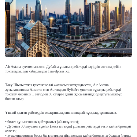
Air Astana әуекомпаниясы Дубайға ұшатын рейстерді сәуірдің аяғына дейін
тоқтатады, деп хабарлайды Travelpress.kz.
Таяу Шығыстағы қақтығыс әлі жалғасып жатқандықтан, Air Astana
әуекомпаниясы Алматы мен Астанадан Дубайға ұшатын тұрақты рейстерді
тоқтату мерзімін 1 сәуірден 30 сәуірге дейін (қоса алғанда) ұзартуға мәжбүр
болып отыр.
Ұшпай қалған рейстердің жолаушыларына мынадай нұсқалар ұсынамыз:
• билет құнын толық қайтарамыз (айыппұлсыз);
• Дубайға 30 маусымға дейін (қоса алғанда) ұшатын рейстерді тегін қайта брондай
аласыз;
• әуекомпанияның басқа бағыттарына айыппұлсыз қайта брондауға болады (тариф