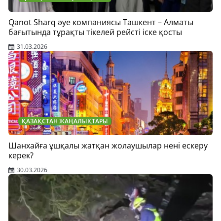
Qanot Sharq әуе компаниясы Ташкент – Алматы
бағытында тұрақты тікелей рейсті іске қосты
31.03.2026
ҚАЗАҚСТАН ЖАҢАЛЫҚТАРЫ
Шанхайға ұшқалы жатқан жолаушылар нені ескеру
керек?
30.03.2026