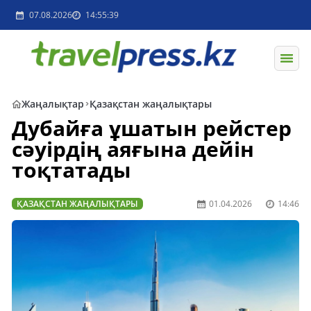
07.08.2026
14:55:39
Жаңалықтар
Қазақстан жаңалықтары
Дубайға ұшатын рейстер
сәуірдің аяғына дейін
тоқтатады
ҚАЗАҚСТАН ЖАҢАЛЫҚТАРЫ
01.04.2026
14:46