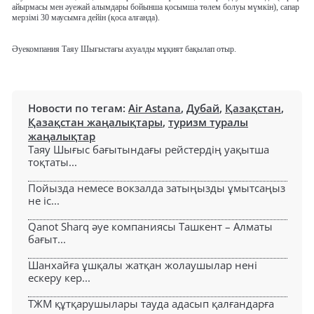
айырмасы мен әуежай алымдары бойынша қосымша төлем болуы мүмкін), сапар
мерзімі 30 маусымға дейін (қоса алғанда).
Әуекомпания Таяу Шығыстағы ахуалды мұқият бақылап отыр.
Новости по тегам:
Air Astana
,
Дубай
,
Қазақстан
,
Қазақстан жаңалықтары
,
туризм туралы
жаңалықтар
Таяу Шығыс бағытындағы рейстердің уақытша
тоқтаты...
Пойызда немесе вокзалда затыңызды ұмытсаңыз
не іс...
Qanot Sharq әуе компаниясы Ташкент – Алматы
бағыт...
Шанхайға ұшқалы жатқан жолаушылар нені
ескеру кер...
ТЖМ құтқарушылары тауда адасып қалғандарға