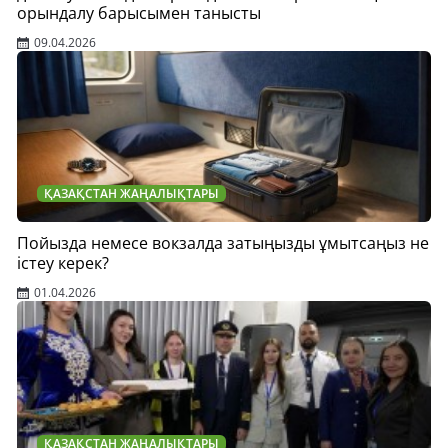
орындалу барысымен танысты
09.04.2026
ҚАЗАҚСТАН ЖАҢАЛЫҚТАРЫ
Пойызда немесе вокзалда затыңызды ұмытсаңыз не
істеу керек?
01.04.2026
ҚАЗАҚСТАН ЖАҢАЛЫҚТАРЫ