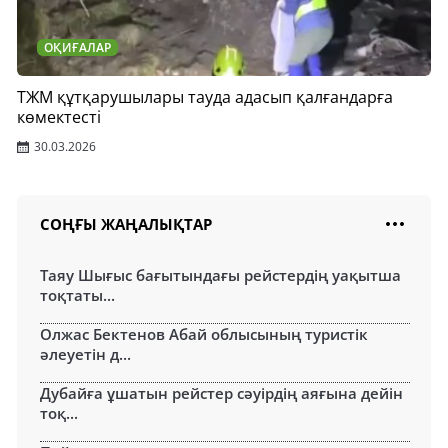
ОҚИҒАЛАР
ТЖМ құтқарушылары тауда адасып қалғандарға
көмектесті
30.03.2026
СОҢҒЫ ЖАҢАЛЫҚТАР
Таяу Шығыс бағытындағы рейстердің уақытша
тоқтаты...
Олжас Бектенов Абай облысының туристік
әлеуетін д...
Дубайға ұшатын рейстер сәуірдің аяғына дейін
тоқ...