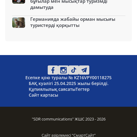
бұғылар мен мысықтар туризмді
дамытуда
Германияда жабайы орман мысығы
туристерді қорқытты
Есепке қою туралы № KZ16VPY00118275
БАҚ куәлігі 25.04.2025 жылы берілді.
Құпиялылық саясаты
Тегтер
Сайт картасы
"SDR communications" ЖШС 2023 - 2026
Сайт әзірлемесі “
СмартСайт
”