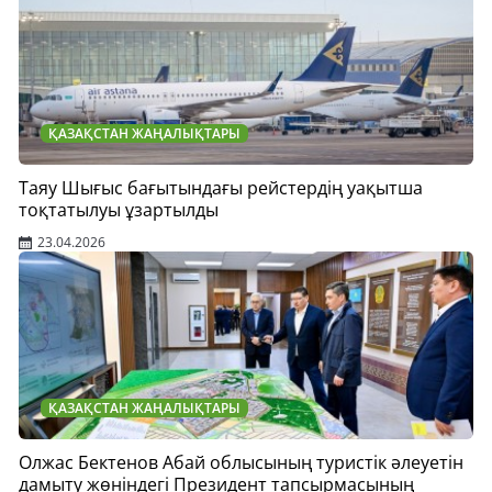
ҚАЗАҚСТАН ЖАҢАЛЫҚТАРЫ
Таяу Шығыс бағытындағы рейстердің уақытша
тоқтатылуы ұзартылды
23.04.2026
ҚАЗАҚСТАН ЖАҢАЛЫҚТАРЫ
Олжас Бектенов Абай облысының туристік әлеуетін
дамыту жөніндегі Президент тапсырмасының