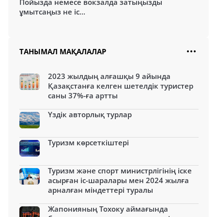
Пойызда немесе вокзалда затыңызды
ұмытсаңыз не іс...
ТАНЫМАЛ МАҚАЛАЛАР
2023 жылдың алғашқы 9 айында
Қазақстанға келген шетелдік туристер
саны 37%-ға артты
Үздік авторлық турлар
Туризм көрсеткіштері
Туризм және спорт министрлігінің іске
асырған іс-шаралары мен 2024 жылға
арналған міндеттері туралы
Жапонияның Тохоку аймағында