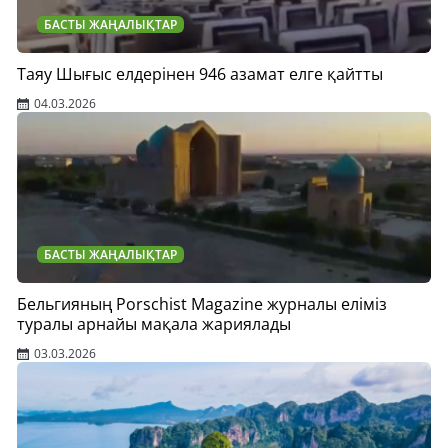
БАСТЫ ЖАҢАЛЫҚТАР
Таяу Шығыс елдерінен 946 азамат елге қайтты
04.03.2026
БАСТЫ ЖАҢАЛЫҚТАР
Бельгияның Porschist Magazine журналы еліміз
туралы арнайы мақала жариялады
03.03.2026