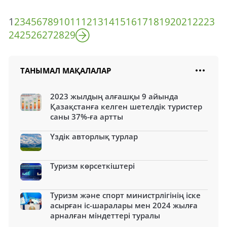
1
2
3
4
5
6
7
8
9
10
11
12
13
14
15
16
17
18
19
20
21
22
23
24
25
26
27
28
29
ТАНЫМАЛ МАҚАЛАЛАР
2023 жылдың алғашқы 9 айында
Қазақстанға келген шетелдік туристер
саны 37%-ға артты
Үздік авторлық турлар
Туризм көрсеткіштері
Туризм және спорт министрлігінің іске
асырған іс-шаралары мен 2024 жылға
арналған міндеттері туралы