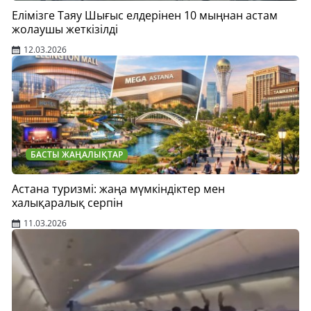
Елімізге Таяу Шығыс елдерінен 10 мыңнан астам
жолаушы жеткізілді
12.03.2026
БАСТЫ ЖАҢАЛЫҚТАР
Астана туризмі: жаңа мүмкіндіктер мен
халықаралық серпін
11.03.2026