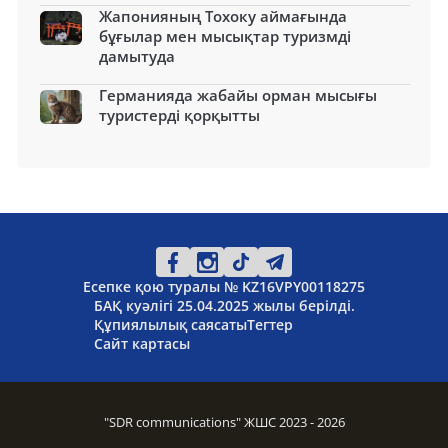
Жапонияның Тохоку аймағында
бұғылар мен мысықтар туризмді
дамытуда
Германияда жабайы орман мысығы
туристерді қорқытты
Есепке қою туралы № KZ16VPY00118275
БАҚ куәлігі 25.04.2025 жылы берілді.
Құпиялылық саясаты
Тегтер
Сайт картасы
"SDR communications" ЖШС 2023 - 2026