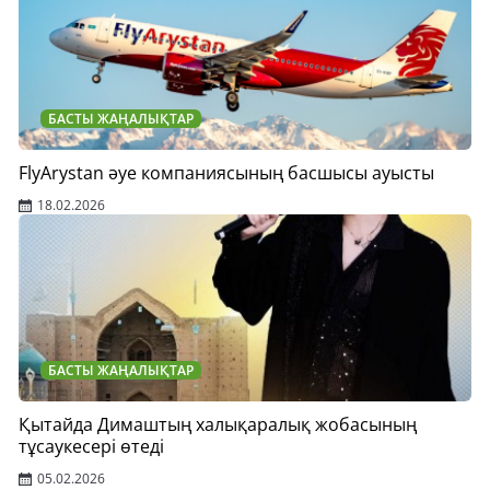
БАСТЫ ЖАҢАЛЫҚТАР
FlyArystan әуе компаниясының басшысы ауысты
18.02.2026
БАСТЫ ЖАҢАЛЫҚТАР
Қытайда Димаштың халықаралық жобасының
тұсаукесері өтеді
05.02.2026