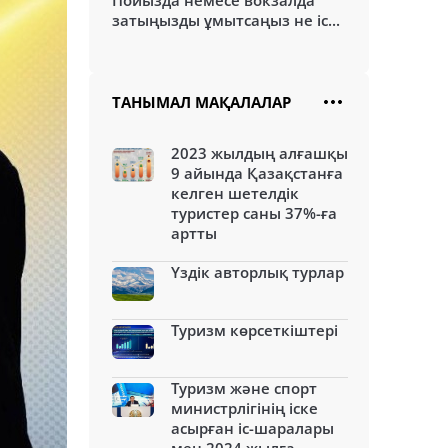
Пойызда немесе вокзалда
затыңызды ұмытсаңыз не іс...
ТАНЫМАЛ МАҚАЛАЛАР
2023 жылдың алғашқы
9 айында Қазақстанға
келген шетелдік
туристер саны 37%-ға
артты
Үздік авторлық турлар
Туризм көрсеткіштері
Туризм және спорт
министрлігінің іске
асырған іс-шаралары