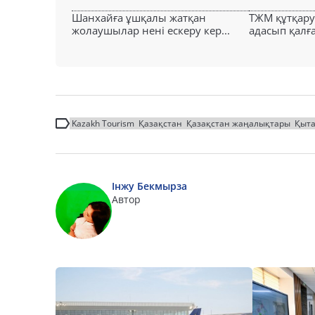
Шанхайға ұшқалы жатқан
ТЖМ құтқар
жолаушылар нені ескеру кер...
адасып қалға
Kazakh Tourism
Қазақстан
Қазақстан жаңалықтары
Қыт
Інжу Бекмырза
Автор