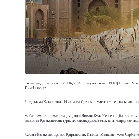
Қытай уақытымен сағат 22:00-де (Астана уақытымен 19:00) Hunan TV те
Travelpress.kz.
Бағдарлама Қазақстанда 14 ақпанда Qazaqstan ұлттық телеарнасынан көрс
Жоба әлемге танымал отандық әнші Димаш Құдайбергеннің бастамасымен
толықтай Қазақстанның туристік нысандарында өтіп, алты өңірді қамты
Жобаға Қазақстан, Қытай, Қырғызстан, Италия, Малайзия және Сербия 