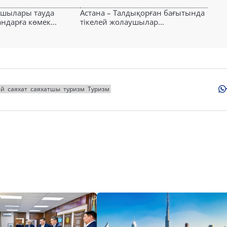
ушылары тауда
Астана – Талдықорған бағытында
ндарға көмек...
тікелей жолаушылар...
ай
саяхат
саяхатшы
туризм
Туризм