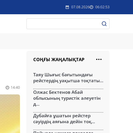
07.08.2026
06:02:53
СОҢҒЫ ЖАҢАЛЫҚТАР
Таяу Шығыс бағытындағы
рейстердің уақытша тоқтаты...
14:40
Олжас Бектенов Абай
облысының туристік әлеуетін
д...
Дубайға ұшатын рейстер
сәуірдің аяғына дейін тоқ...