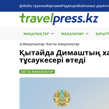
Жоба туралы
Жарнама
Редакция
Байланыс дерект
ЖАҢАЛЫҚТАР
МАҚАЛАЛАР
БАҒЫТ
Жаңалықтар
Басты жаңалықтар
Қытайда Димаштың х
тұсаукесері өтеді
БАСТЫ ЖАҢАЛЫҚТАР