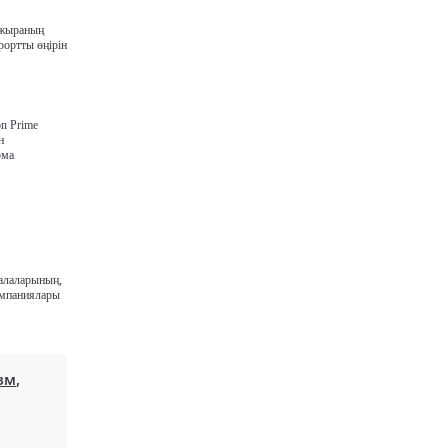
зжыраның
рортты өңірін
n Prime
н
рма
қалаларының,
омпаниялары
зм
,