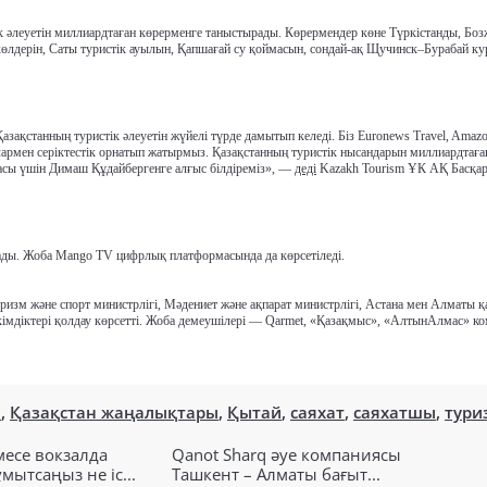
ік әлеуетін миллиардтаған көрерменге таныстырады. Көрермендер көне Түркістанды, Бо
көлдерін, Саты туристік ауылын, Қапшағай су қоймасын, сондай-ақ Щучинск–Бурабай ку
қстанның туристік әлеуетін жүйелі түрде дамытып келеді. Біз Euronews Travel, Amazo
лармен серіктестік орнатып жатырмыз. Қазақстанның туристік нысандарын миллиардтаға
асы үшін Димаш Құдайбергенге алғыс білдіреміз», —
деді
Kazakh Tourism ҰК АҚ Басқа
сады. Жоба Mango TV цифрлық платформасында да көрсетіледі.
изм және спорт министрлігі, Мәдениет және ақпарат министрлігі, Астана мен Алматы 
імдіктері қолдау көрсетті. Жоба демеушілері — Qarmet, «Қазақмыс», «АлтынАлмас» к
н
,
Қазақстан жаңалықтары
,
Қытай
,
саяхат
,
саяхатшы
,
тури
есе вокзалда
Qanot Sharq әуе компаниясы
ытсаңыз не іс...
Ташкент – Алматы бағыт...