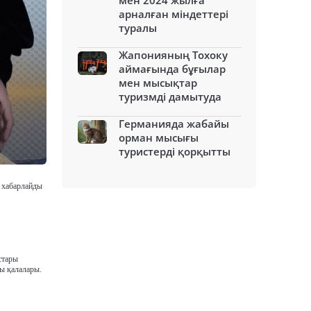
мен 2024 жылға
арналған міндеттері
туралы
Жапонияның Тохоку
аймағында бұғылар
мен мысықтар
туризмді дамытуда
Германияда жабайы
орман мысығы
туристерді қорқытты
п хабарлайды
стары
ы қалалары.