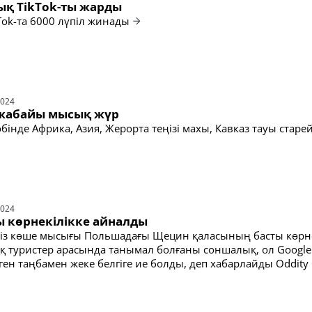
қ TikTok-ты жарды
Tok-та 6000 лүпіл жинады
2024
 жабайы мысық жүр
бінде Африка, Азия, Жерорта теңізі махы, Кавказ тауы стар
2024
 көрнекілікке айналды
еміз көше мысығы Польшадағы Щецин қаласының басты көрне
 туристер арасында танымал болғаны соншалық, ол Google
еген таңбамен жеке белгіге ие болды, деп хабарлайды Oddity 