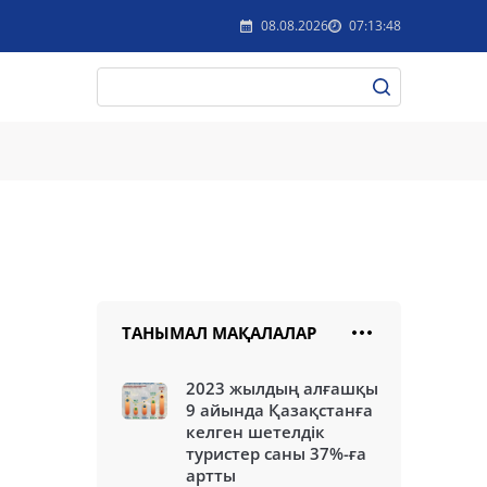
08.08.2026
07:13:48
ТАНЫМАЛ МАҚАЛАЛАР
2023 жылдың алғашқы
9 айында Қазақстанға
келген шетелдік
туристер саны 37%-ға
артты