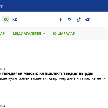
ері
RU
KZ
ТАР
МЕДИАГАЛЕРЕЯ
ІС-ШАРАЛАР
2024
е тыңдаған мысық көпшілікті таңқалдырды
ан аулап жеген заман-ай, қазіргілер дайын тамақ жеген
2024