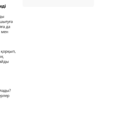
мді
рды
 шығуға
яға да
р мен
 қорқып,
ық
лайды
лады?
ерлер