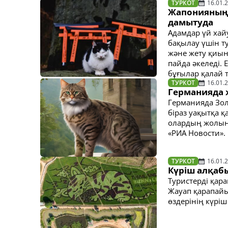
ТУРКОТ
16.01.
Жапонияның 
дамытуда
Адамдар үй хай
бақылау үшін т
және жету қиын
пайда әкеледі.
бұғылар қалай 
ТУРКОТ
16.01.
Германияда 
Германияда Зо
біраз уақытқа 
олардың жолын 
«РИА Новости».
ТУРКОТ
16.01.
Күріш алқабы
Туристерді қа
Жауап қарапайы
өздерінің күрі