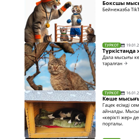
Боксшы мысы
Бейнежазба Tik
ТУРКОТ
19.01.
Түркістанда
Дала мысығы кө
таралған
ТУРКОТ
16.01.
Көше мысығы
Гацек есімді с
айналды. Мысық
«көрікті жер» д
порталы.