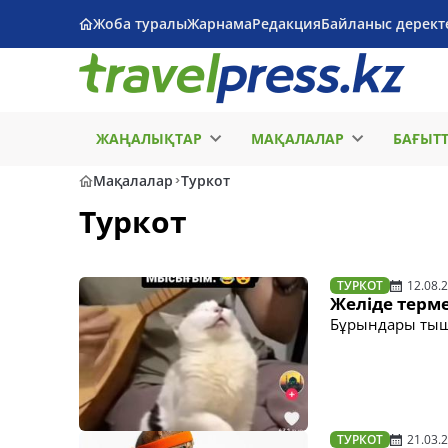
Жоба туралы
Жарнама
Редакция
Байланыс дерект
ЖАҢАЛЫҚТАР
МАҚАЛАЛАР
БАҒЫТ
Мақалалар
Туркот
Туркот
ТУРКОТ
12.08.
Желіде терм
Бұрындары тышқ
ТУРКОТ
21.03.