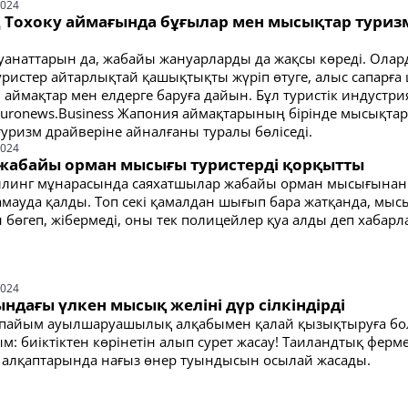
2024
Тохоку аймағында бұғылар мен мысықтар туриз
уанаттарын да, жабайы жануарларды да жақсы көреді. Ола
уристер айтарлықтай қашықтықты жүріп өтуге, алыс сапарға
 аймақтар мен елдерге баруға дайын. Бұл туристік индустри
 Euronews.Business Жапония аймақтарының бірінде мысықта
туризм драйверіне айналғаны туралы бөліседі.
2024
жабайы орман мысығы туристерді қорқытты
ллинг мұнарасында саяхатшылар жабайы орман мысығынан
қамауда қалды. Топ секі қамалдан шығып бара жатқанда, мыс
бөгеп, жібермеді, оны тек полицейлер қуа алды деп хабар
2024
ндағы үлкен мысық желіні дүр сілкіндірді
рапайым ауылшаруашылық алқабымен қалай қызықтыруға бо
м: биіктіктен көрінетін алып сурет жасау! Таиландтық ферм
ш алқаптарында нағыз өнер туындысын осылай жасады.