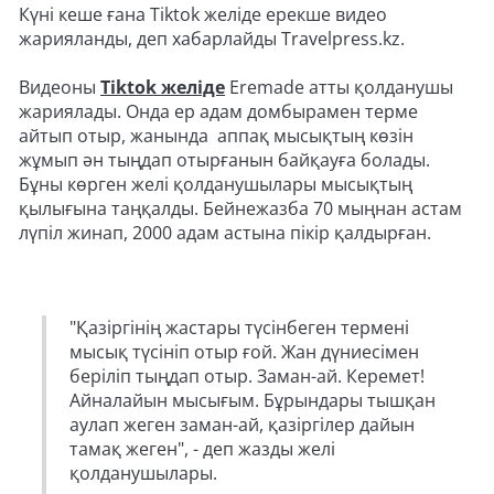
Күні кеше ғана Tiktok желіде ерекше видео
жарияланды, деп хабарлайды Travelpress.kz.
Видеоны
Tiktok желіде
Eremade атты қолданушы
жариялады. Онда ер адам домбырамен терме
айтып отыр, жанында аппақ мысықтың көзін
жұмып ән тыңдап отырғанын байқауға болады.
Бұны көрген желі қолданушылары мысықтың
қылығына таңқалды. Бейнежазба 70 мыңнан астам
лүпіл жинап, 2000 адам астына пікір қалдырған.
"Қазіргінің жастары түсінбеген термені
мысық түсініп отыр ғой. Жан дүниесімен
беріліп тыңдап отыр. Заман-ай. Керемет!
Айналайын мысығым. Бұрындары тышқан
аулап жеген заман-ай, қазіргілер дайын
тамақ жеген", - деп жазды желі
қолданушылары.