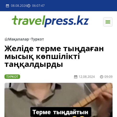
08.08.2026
06:07:47
Мақалалар
Туркот
Желіде терме тыңдаған
мысық көпшілікті
таңқалдырды
ТУРКОТ
12.08.2024
09:09