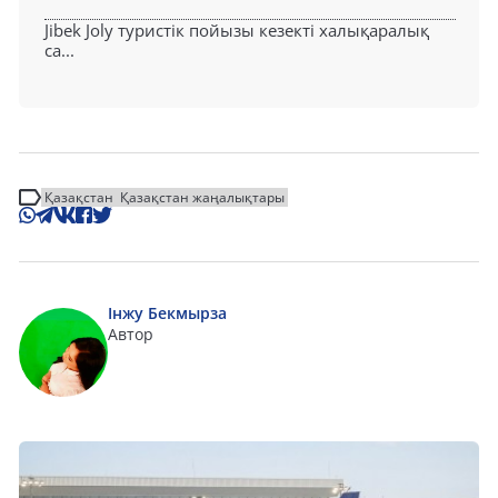
Jibek Joly туристік пойызы кезекті халықаралық
са...
Қазақстан
Қазақстан жаңалықтары
Інжу Бекмырза
Автор