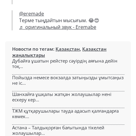
@eremade
Терме тыңдайтын мысығым. 😂😍
♬ оригинальный звук - Eremabe
Новости по тегам:
Қазақстан
,
Қазақстан
жаңалықтары
Дубайға ұшатын рейстер сәуірдің аяғына дейін
тоқ...
Пойызда немесе вокзалда затыңызды ұмытсаңыз
не іс...
Шанхайға ұшқалы жатқан жолаушылар нені
ескеру кер...
ТЖМ құтқарушылары тауда адасып қалғандарға
көмек...
Астана – Талдықорған бағытында тікелей
жолаушылар...