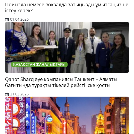
Пойызда немесе вокзалда затыңызды ұмытсаңыз не
істеу керек?
01.04.2026
ҚАЗАҚСТАН ЖАҢАЛЫҚТАРЫ
Qanot Sharq әуе компаниясы Ташкент – Алматы
бағытында тұрақты тікелей рейсті іске қосты
31.03.2026