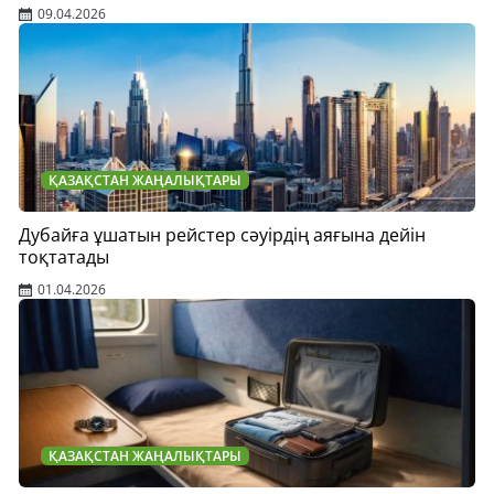
09.04.2026
ҚАЗАҚСТАН ЖАҢАЛЫҚТАРЫ
Дубайға ұшатын рейстер сәуірдің аяғына дейін
тоқтатады
01.04.2026
ҚАЗАҚСТАН ЖАҢАЛЫҚТАРЫ