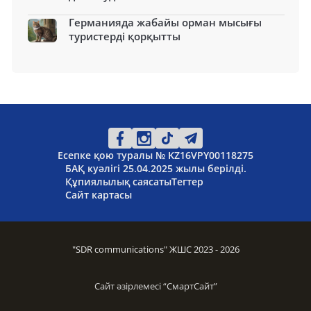
Германияда жабайы орман мысығы
туристерді қорқытты
Есепке қою туралы № KZ16VPY00118275
БАҚ куәлігі 25.04.2025 жылы берілді.
Құпиялылық саясаты
Тегтер
Сайт картасы
"SDR communications" ЖШС 2023 - 2026
Сайт әзірлемесі “
СмартСайт
”