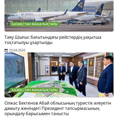
ҚАЗАҚСТАН ЖАҢАЛЫҚТАРЫ
Таяу Шығыс бағытындағы рейстердің уақытша
тоқтатылуы ұзартылды
23.04.2026
ҚАЗАҚСТАН ЖАҢАЛЫҚТАРЫ
Олжас Бектенов Абай облысының туристік әлеуетін
дамыту жөніндегі Президент тапсырмасының
орындалу барысымен танысты