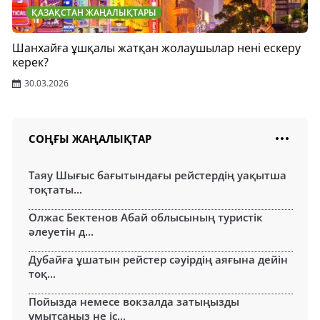
ҚАЗАҚСТАН ЖАҢАЛЫҚТАРЫ
Шанхайға ұшқалы жатқан жолаушылар нені ескеру
керек?
30.03.2026
СОҢҒЫ ЖАҢАЛЫҚТАР
Таяу Шығыс бағытындағы рейстердің уақытша
тоқтаты...
Олжас Бектенов Абай облысының туристік
әлеуетін д...
Дубайға ұшатын рейстер сәуірдің аяғына дейін
тоқ...
Пойызда немесе вокзалда затыңызды
ұмытсаңыз не іс...