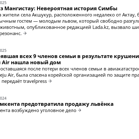
2025
из Мангистау: Невероятная история Симбы
а жители села Акшукур, расположенного недалеко от Актау,
ычным гостем — молодым львом, который свободно разгул
с животным, опубликованное редакцией Lada.kz, вызвало ш
резонанс.
2025
явшая всех 9 членов семьи в результате крушен
u Air нашла новый дом
 оставшаяся после потери всех членов семьи в авиакатастр
eju Air, была спасена корейской организацией по защите пр
передаёт travelpress
2024
кента предотвратила продажу львёнка
ента возбуждено уголовное дело