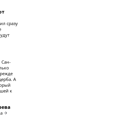
от
ил сразу
е
будут
 Сан-
лько
прежде
ерба. А
торый
дшей к
рева
жа