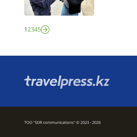
1
2
3
4
5
ТОО "SDR communications" © 2023 - 2026