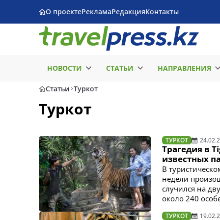
О проекте
Реклама
Редакция
Контакты
НОВОСТИ
СТАТЬИ
НАПРАВЛЕНИЯ
Статьи
Туркот
Туркот
ТУРКОТ
24.02.
Трагедия в T
известных п
В туристическом
недели произо
случился на дв
около 240 особе
ТУРКОТ
19.02.