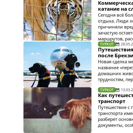
Коммерческа
катание на 
Сегодня всё бо
отдыха. Люди хо
причиняли вре
зачастую остае
маршрутов, расс
ТУРКОТ
28.05.
Путешествия
после Брекзи
Новая сделка м
название «пере
домашних живо
трудностям, пер
ТУРКОТ
13.03.
Как путешест
транспорт
Путешествие с 
транспорта имее
разберет осно
документы, осо