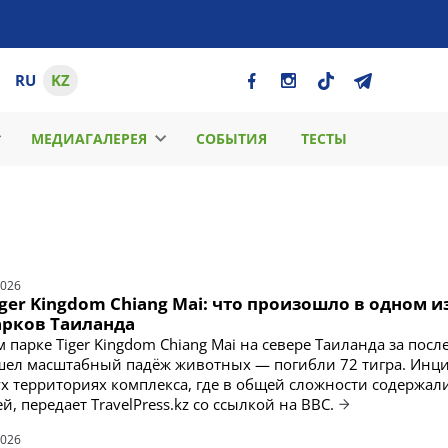
RU
KZ
МЕДИАГАЛЕРЕЯ
СОБЫТИЯ
ТЕСТЫ
2026
iger Kingdom Chiang Mai: что произошло в одном и
арков Таиланда
 парке Tiger Kingdom Chiang Mai на севере Таиланда за пос
шел масштабный падёж животных — погибли 72 тигра. Инц
ух территориях комплекса, где в общей сложности содержал
й, передает TravelPress.kz со ссылкой на BBC.
2026