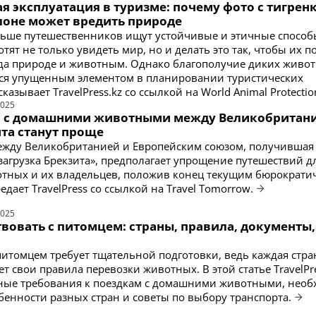
я эксплуатация в туризме: почему фото с тигрен
слоне может вредить природе
льше путешественников ищут устойчивые и этичные способ
тят не только увидеть мир, но и делать это так, чтобы их п
да природе и животным. Однако благополучие диких живо
тся упущенным элементом в планировании туристических
казывает TravelPress.kz со ссылкой на World Animal Protectio
2025
 с домашними животными между Великобритани
та станут проще
ежду Великобританией и Европейским союзом, получившая
загрузка Брекзита», предполагает упрощение путешествий д
тных и их владельцев, положив конец текущим бюрократи
едает TravelPress со ссылкой на Travel Tomorrow.
2025
вовать с питомцем: страны, правила, документы,
питомцем требует тщательной подготовки, ведь каждая стра
т свои правила перевозки животных. В этой статье TravelPr
вные требования к поездкам с домашними животными, нео
бенности разных стран и советы по выбору транспорта.