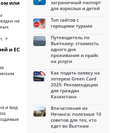
ком или
заграничный паспорт
для взрослых и детей
ы
Топ сайтов с
оездки не
горящими турами
тных
Путеводитель по
n.
Вьетнаму: стоимость
ей и ЕС
одного дня
проживания и прайс
на услуги
ля
Как подать заявку на
ческим
лотерею Green Card
2025: Рекомендации
для граждан
Казахстана
на и вид
Впечатления из
ess
Нячанга: полезные 10
бходимые
советов для тех, кто
едет во Вьетнам