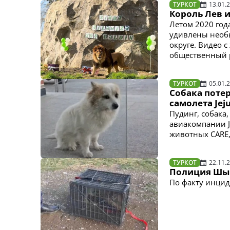
ТУРКОТ
13.01.
Король Лев 
Летом 2020 год
удивлены необ
округе. Видео 
общественный 
ТУРКОТ
05.01.
Собака потер
самолета Jej
Пудинг, собака,
авиакомпании J
животных CARE, 
ТУРКОТ
22.11.
Полиция Шым
По факту инцид