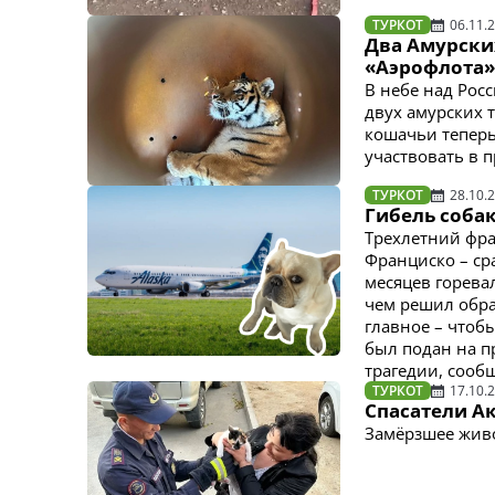
ТУРКОТ
06.11.
Два Амурских
«Аэрофлота»
В небе над Рос
двух амурских 
кошачьи теперь
участвовать в 
ТУРКОТ
28.10.
Гибель соба
Трехлетний фра
Франциско – сра
месяцев горева
чем решил обра
главное – чтоб
был подан на п
трагедии, сооб
ТУРКОТ
17.10.
Спасатели А
Замёрзшее живо