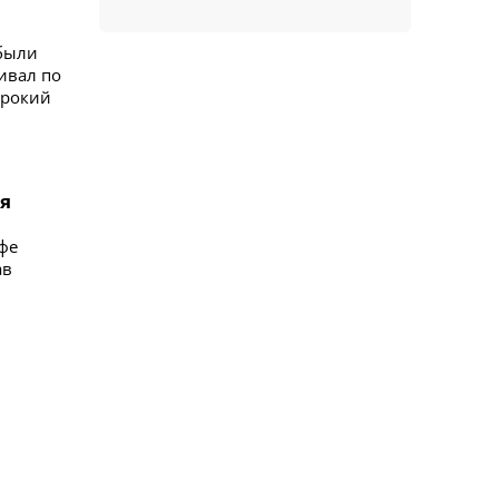
 были
ивал по
ирокий
ия
офе
ав