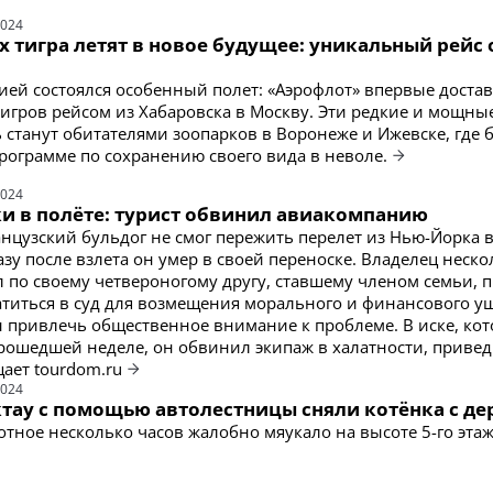
2024
 тигра летят в новое будущее: уникальный рейс 
сией состоялся особенный полет: «Аэрофлот» впервые достав
тигров рейсом из Хабаровска в Москву. Эти редкие и мощны
 станут обитателями зоопарков в Воронеже и Ижевске, где 
программе по сохранению своего вида в неволе.
2024
ки в полёте: турист обвинил авиакомпанию
нцузский бульдог не смог пережить перелет из Нью-Йорка в
зу после взлета он умер в своей переноске. Владелец неско
л по своему четвероногому другу, ставшему членом семьи, 
титься в суд для возмещения морального и финансового ущ
ы привлечь общественное внимание к проблеме. В иске, ко
рошедшей неделе, он обвинил экипаж в халатности, приве
щает tourdom.ru
2024
ктау с помощью автолестницы сняли котёнка с де
тное несколько часов жалобно мяукало на высоте 5-го эта