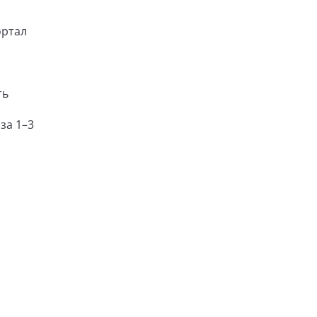
ортал
ть
за 1–3