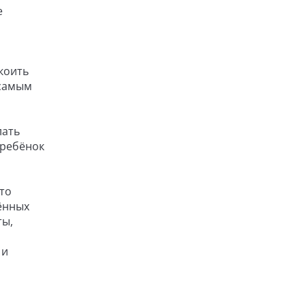
е
коить
 самым
лать
 ребёнок
то
лённых
ты,
 и