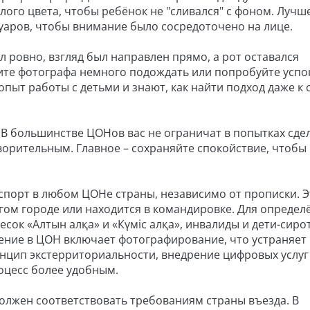
лого цвета, чтобы ребёнок не "сливался" с фоном. Лучш
суаров, чтобы внимание было сосредоточено на лице.
л ровно, взгляд был направлен прямо, а рот оставался
ите фотографа немного подождать или попробуйте успо
пыт работы с детьми и знают, как найти подход даже к
. В большинстве ЦОНов вас не ограничат в попытках сде
ворительным. Главное – сохраняйте спокойствие, чтобы
порт в любом ЦОНе страны, независимо от прописки. Э
угом городе или находится в командировке. Для опреде
есок «Алтын алқа» и «Күмiс алқа», инвалиды и дети-сиро
ение в ЦОН включает фотографирование, что устраняет
нцип экстерриториальности, внедрение цифровых услуг
оцесс более удобным.
должен соответствовать требованиям страны въезда. В