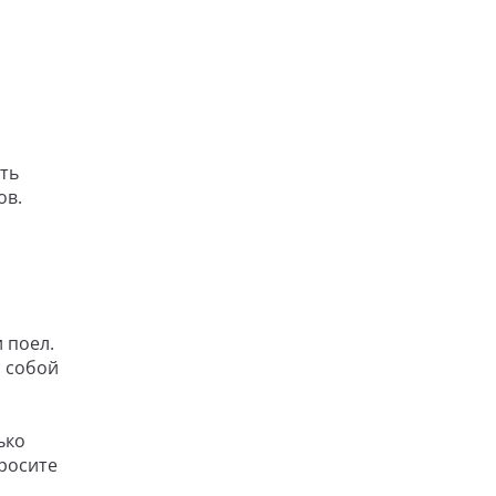
ть
ов.
 поел.
с собой
ько
росите