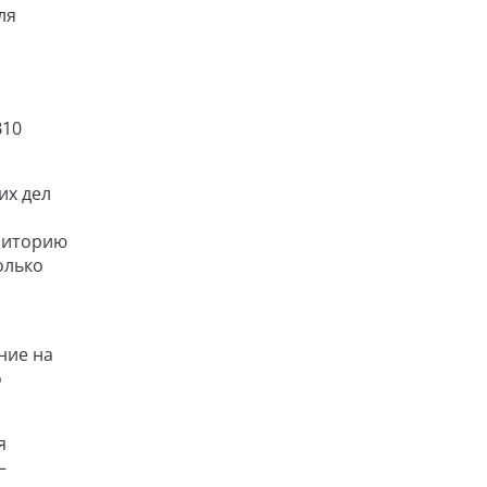
ля
В10
их дел
риторию
олько
ние на
о
я
—