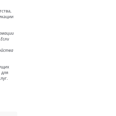
тства,
икации
ормации
 Если
ойства
ущих
 для
луг.