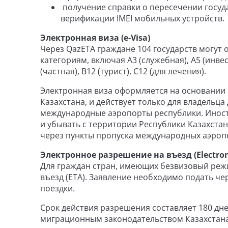
получение справки о пересечении госуд
верификации IMEI мобильных устройств.
Электронная виза (e-Visa)
Через QazETA граждане 104 государств могут
категориям, включая А3 (служебная), А5 (инвесто
(частная), В12 (турист), С12 (для лечения).
Электронная виза оформляется на основании 
Казахстана, и действует только для владельца
международные аэропорты республики. Иност
и убывать с территории Республики Казахста
через пункты пропуска международных аэропо
Электронное разрешение на въезд (Electroni
Для граждан стран, имеющих безвизовый реж
въезд (ETA). Заявление необходимо подать че
поездки.
Срок действия разрешения составляет 180 дн
миграционным законодательством Казахстана.