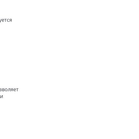
уется
зволяет
 и