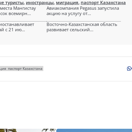
е туристы
,
иностранцы
,
миграция
,
паспорт Казахстана
места Мангистау
Авиакомпания Pegasus запустила
сок всемирн...
акцию на услугу от...
риостанавливает
Восточно-Казахстанская область
й с 21 ию...
развивает сельский...
ция
паспорт Казахстана