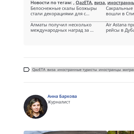
Новости по тегам:
,
QazETA
,
виза
,
иностранны
Белоснежные скалы Бозжыры
Сакральные 
стали декорациями для с...
вошли в Спи
Алматы получил несколько
Air Astana п
международных наград за ...
рейсы в Дуба
QazETA
виза
иностранные туристы
иностранцы
мигра
Анна Баркова
Журналист