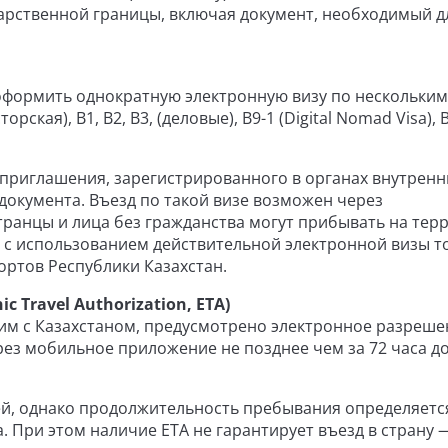
арственной границы, включая документ, необходимый д
 оформить однократную электронную визу по нескольким
рская), В1, В2, В3, (деловые), В9-1 (Digital Nomad Visa), 
приглашения, зарегистрированного в органах внутренн
 документа. Въезд по такой визе возможен через
ранцы и лица без гражданства могут прибывать на тер
н с использованием действительной электронной визы т
ртов Республики Казахстан.
c Travel Authorization, ETA)
им с Казахстаном, предусмотрено электронное разреше
рез мобильное приложение не позднее чем за 72 часа д
ей, однако продолжительность пребывания определяетс
 При этом наличие ETA не гарантирует въезд в страну 