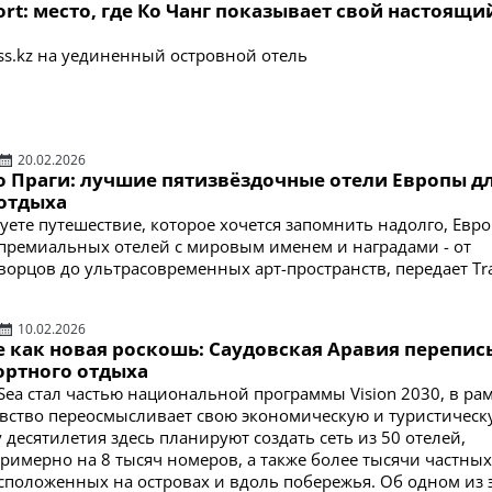
sort: место, где Ко Чанг показывает свой настоящи
ess.kz на уединенный островной отель
20.02.2026
о Праги: лучшие пятизвёздочные отели Европы д
отдыха
уете путешествие, которое хочется запомнить надолго, Евр
 премиальных отелей с мировым именем и наградами - от
ворцов до ультрасовременных арт-пространств, передает Tra
10.02.2026
е как новая роскошь: Саудовская Аравия перепис
ортного отдыха
 Sea стал частью национальной программы Vision 2030, в ра
вство переосмысливает свою экономическую и туристическ
 десятилетия здесь планируют создать сеть из 50 отелей,
римерно на 8 тысяч номеров, а также более тысячи частных
сположенных на островах и вдоль побережья. Об одном из 