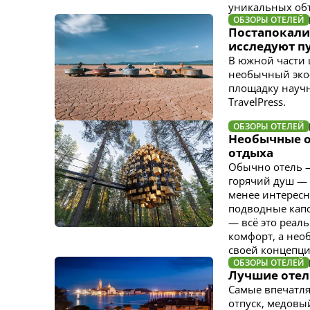
уникальных объе
ОБЗОРЫ ОТЕЛЕЙ
Постапокали
исследуют п
В южной части 
необычный эко-
площадку научн
TravelPress.
ОБЗОРЫ ОТЕЛЕЙ
Необычные о
отдыха
Обычно отель — 
горячий душ — 
менее интересн
подводные капс
— всё это реал
комфорт, а нео
своей концепци
ОБЗОРЫ ОТЕЛЕЙ
Лучшие отел
Самые впечатл
отпуск, медовы