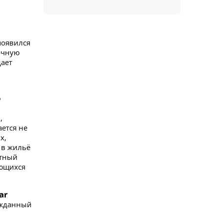
появился
очную
дает
о
,
ется не
х,
 в жильё
ртный
ающихся
ar
ожданный