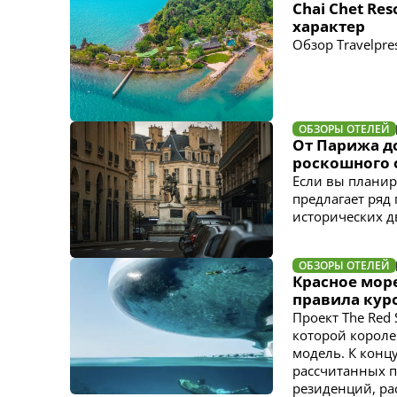
Chai Chet Re
характер
Обзор Travelpr
ОБЗОРЫ ОТЕЛЕЙ
От Парижа д
роскошного 
Если вы планир
предлагает ряд
исторических д
ОБЗОРЫ ОТЕЛЕЙ
Красное мор
правила кур
Проект The Red
которой короле
модель. К концу
рассчитанных п
резиденций, ра