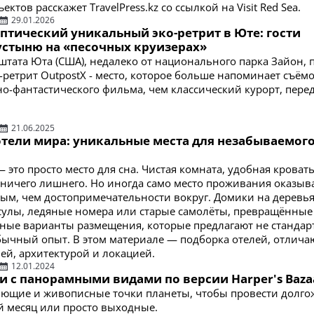
ктов расскажет TravelPress.kz со ссылкой на Visit Red Sea.
29.01.2026
птический уникальный эко-ретрит в Юте: гости
устыню на «песочных круизерах»
штата Юта (США), недалеко от национального парка Зайон, 
ретрит OutpostX - место, которое больше напоминает съём
о-фантастического фильма, чем классический курорт, пере
21.06.2025
тели мира: уникальные места для незабываемог
это просто место для сна. Чистая комната, удобная кровать
ничего лишнего. Но иногда само место проживания оказыва
ым, чем достопримечательности вокруг. Домики на деревья
улы, ледяные номера или старые самолёты, превращённые
ьные варианты размещения, которые предлагают не станда
бычный опыт. В этом материале — подборка отелей, отлич
ей, архитектурой и локацией.
12.01.2024
и с панорамными видами по версии Harper's Baza
яющие и живописные точки планеты, чтобы провести долг
й месяц или просто выходные.