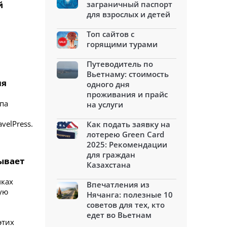
й
заграничный паспорт
для взрослых и детей
Топ сайтов с
горящими турами
Путеводитель по
Вьетнаму: стоимость
ля
одного дня
проживания и прайс
опа
на услуги
velPress.
Как подать заявку на
лотерею Green Card
2025: Рекомендации
для граждан
ывает
Казахстана
мках
Впечатления из
ую
Нячанга: полезные 10
советов для тех, кто
едет во Вьетнам
этих