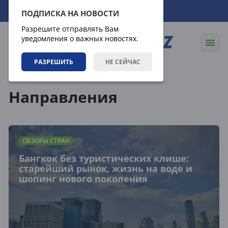
06.08.2026
06:08:18
ПОДПИСКА НА НОВОСТИ
Разрешите отправлять Вам
уведомления о важных новостях.
РАЗРЕШИТЬ
НЕ СЕЙЧАС
Направления
Направления
ОБЗОРЫ СТРАН
Бангкок без туристических клише:
старейший рынок, жизнь на воде и
шопинг нового поколения