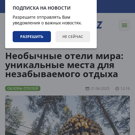
07.08.2026
18:40:13
ПОДПИСКА НА НОВОСТИ
Разрешите отправлять Вам
уведомления о важных новостях.
РАЗРЕШИТЬ
НЕ СЕЙЧАС
Направления
Обзоры отелей
Необычные отели мира:
уникальные места для
незабываемого отдыха
ОБЗОРЫ ОТЕЛЕЙ
21.06.2025
12:16