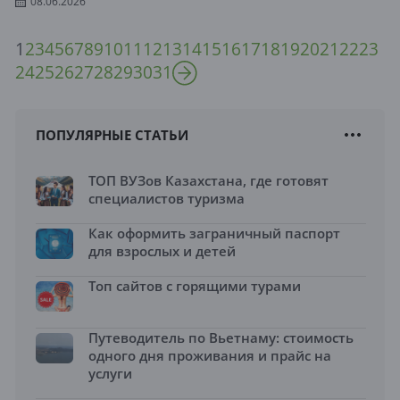
08.06.2026
1
2
3
4
5
6
7
8
9
10
11
12
13
14
15
16
17
18
19
20
21
22
23
24
25
26
27
28
29
30
31
ПОПУЛЯРНЫЕ СТАТЬИ
ТОП ВУЗов Казахстана, где готовят
специалистов туризма
Как оформить заграничный паспорт
для взрослых и детей
Топ сайтов с горящими турами
Путеводитель по Вьетнаму: стоимость
одного дня проживания и прайс на
услуги