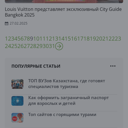
Louis Vuitton представляет эксклюзивный City Guide
Bangkok 2025
27.02.2025
1
2
3
4
5
6
7
8
9
10
11
12
13
14
15
16
17
18
19
20
21
22
23
24
25
26
27
28
29
30
31
ПОПУЛЯРНЫЕ СТАТЬИ
ТОП ВУЗов Казахстана, где готовят
специалистов туризма
Как оформить заграничный паспорт
для взрослых и детей
Топ сайтов с горящими турами