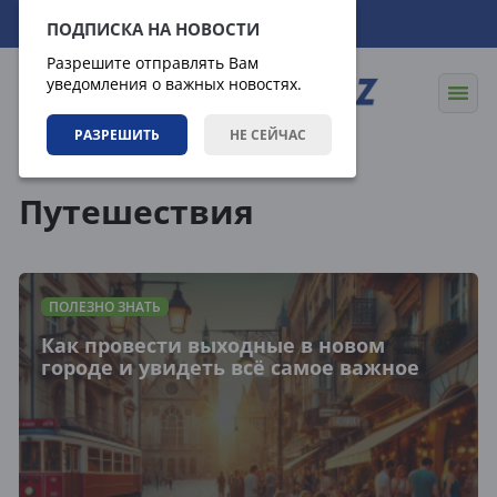
07.08.2026
18:32:11
ПОДПИСКА НА НОВОСТИ
Разрешите отправлять Вам
уведомления о важных новостях.
РАЗРЕШИТЬ
НЕ СЕЙЧАС
Теги
Путешествия
ПОЛЕЗНО ЗНАТЬ
Как провести выходные в новом
городе и увидеть всё самое важное