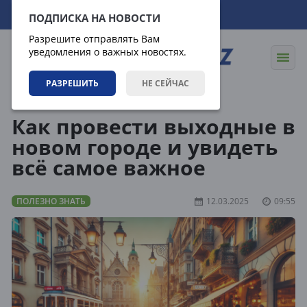
10.08.2026
17:41:53
ПОДПИСКА НА НОВОСТИ
Разрешите отправлять Вам
уведомления о важных новостях.
РАЗРЕШИТЬ
НЕ СЕЙЧАС
Статьи
Полезно знать
Как провести выходные в
новом городе и увидеть
всё самое важное
ПОЛЕЗНО ЗНАТЬ
12.03.2025
09:55