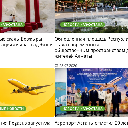
 КАЗАХСТАНА
НОВОСТИ КАЗАХСТАНА
ые скалы Бозжыры
Обновленная площадь Республ
рациями для свадебной
стала современным
общественным пространством 
жителей Алматы
28.07.2026
НЫЕ НОВОСТИ
НОВОСТИ КАЗАХСТАНА
ия Pegasus запустила
Аэропорт Астаны отметил 20-ле