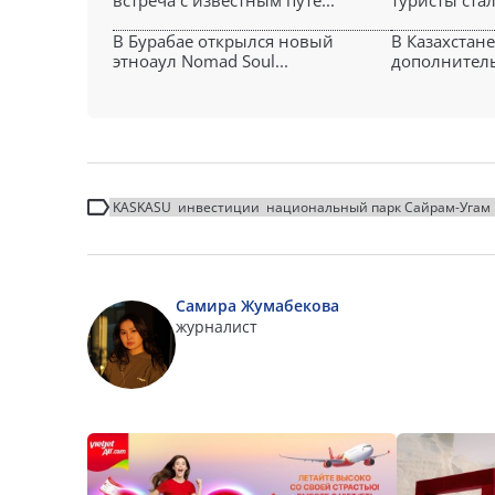
встреча с известным путе...
туристы стал
В Бурабае открылся новый
В Казахстане
этноаул Nomad Soul...
дополнитель
KASKASU
инвестиции
национальный парк Сайрам-Угам
Самира Жумабекова
журналист