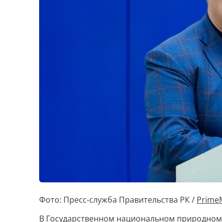
Фото: Пресс-служба Правительства РК /
PrimeM
В Государственном национальном природном 