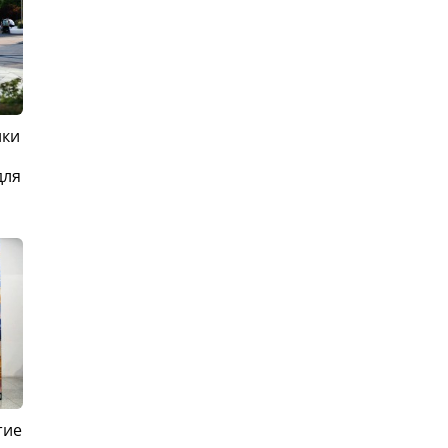
ики
для
тие