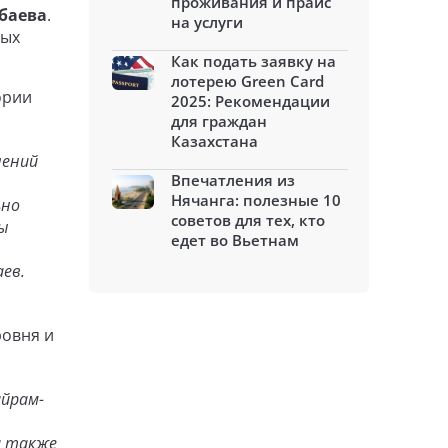
проживания и прайс
баева
.
на услуги
ных
Как подать заявку на
лотерею Green Card
ории
2025: Рекомендации
для граждан
Казахстана
лений
Впечатления из
Нячанга: полезные 10
ьно
советов для тех, кто
вы
едет во Вьетнам
ев.
ровня и
айрам-
а также