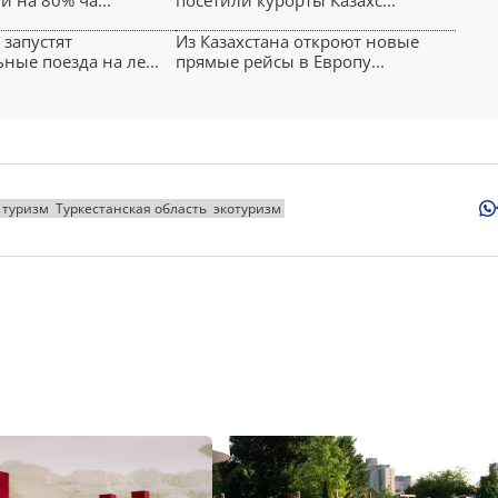
и на 80% ча...
посетили курорты Казахс...
 запустят
Из Казахстана откроют новые
ные поезда на ле...
прямые рейсы в Европу...
туризм
Туркестанская область
экотуризм