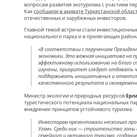
вопросам развития экотуризма с участием п
Как
сообщили в акимате Туркестанской облас
отечественных и зарубежных инвесторов.
Главной темой встречи стали инвестиционные
национального парка и в прилегающих район
«В соответствии с поручением Президен
экономики. Это важная инициатива на п
эффективному использованию на благо 
изучены, приоритет следует отдавать 
поддерживать инициативных и ответств
качественного результата и своевременн
Министр экологии и природных ресурсов
Ерл
туристического потенциала национальных па
внедрении принципов устойчивого туризма.
Инвесторам презентовали несколько про
Угам». Среди них — строительство зоны 
семейного и активного туризма, создание