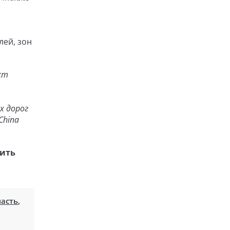
лей, зон
кт
х дорог
China
рить
ласть
,