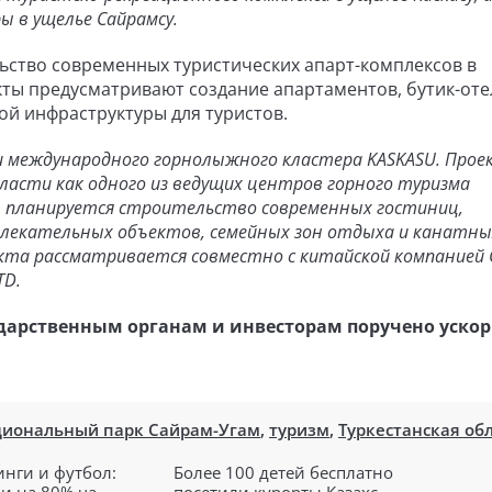
 в ущелье Сайрамсу.
ьство современных туристических апарт-комплексов в
ты предусматривают создание апартаментов, бутик-оте
ой инфраструктуры для туристов.
и международного горнолыжного кластера KASKASU. Прое
ласти как одного из ведущих центров горного туризма
ы планируется строительство современных гостиниц,
влекательных объектов, семейных зон отдыха и канатны
екта рассматривается совместно с китайской компанией 
LTD.
дарственным органам и инвесторам поручено уско
циональный парк Сайрам-Угам
,
туризм
,
Туркестанская об
инги и футбол:
Более 100 детей бесплатно