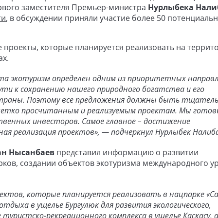
ервого заместителя Премьер-министра
Нурлыбека Нали
ти
, в обсуждении приняли участие более 50 потенциаль
 проекты, которые планируется реализовать на террит
ах.
та экотуризм определен одним из приоритетных направ
ути к сохранению нашего природного богатства и его
страны. Поэтому все предложения должны быть тщател
четко просчитанным и реализуемым проектам. Мы гото
енных инвесторов. Самое главное – достижение
ая реализация проектов», — подчеркнул Нурлыбек Налиба
ан Нысанбаев
представил информацию о развитии
рков, создании объектов экотуризма международного у
ектов, которые планируется реализовать в нацпарке «С
отдыха в ущелье Бургулюк для развития экологического,
 туристско-рекреационного комплекса в ущелье Каскасу, 