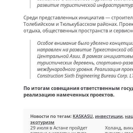
развитие туристической инфраструктуры
Среди представленных инициатив — строител
Толебийском и Тюлькубасском районах. Проек
отдыха, общественных пространств и сервисн
Особое внимание было уделено концепци
направлен на развитие Туркестанской об
Центральной Азии. В рамках инициатив
туристических деревень, спортивно-раз
международного уровня. Реализация про
Construction Sixth Engineering Bureau Corp. 
По итогам совещания ответственным госу
реализацию намеченных проектов.
Новости по тегам:
KASKASU
,
инвестиции
,
на
экотуризм
29 июля в Астане пройдет
Холанд, вик