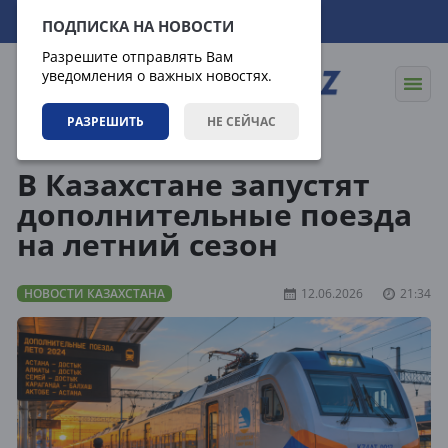
07.08.2026
18:32:34
ПОДПИСКА НА НОВОСТИ
Разрешите отправлять Вам
уведомления о важных новостях.
РАЗРЕШИТЬ
НЕ СЕЙЧАС
Новости
Новости Казахстана
В Казахстане запустят
дополнительные поезда
на летний сезон
НОВОСТИ КАЗАХСТАНА
12.06.2026
21:34