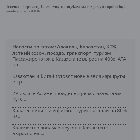
Источник :
https://tengrinews.kz/my-country/kazahstane-zapustyat-dopolnitelnyie-
poezda-spisok-601100/
Новости по тегам:
Алаколь
,
Казахстан
,
КТЖ
,
летний сезон
,
поезда
,
транспорт
,
туризм
Пассажиропоток в Казахстане вырос на 40%: IATA
по...
Казахстан и Китай готовят новые авиамаршруты
и тр...
29 июля в Астане пройдет встреча с известным
путе...
Холанд, викинги и футбол: туристы стали на 80%
ча...
Количество авиамаршрутов в Казахстане
выросло на ...