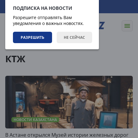
09.08.2026
16:15:22
ПОДПИСКА НА НОВОСТИ
Разрешите отправлять Вам
уведомления о важных новостях.
РАЗРЕШИТЬ
НЕ СЕЙЧАС
Теги
КТЖ
НОВОСТИ КАЗАХСТАНА
В Астане открылся Музей истории железных дорог