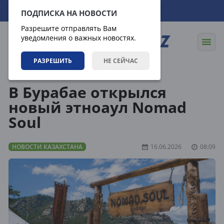
06.08.2026
11:47:22
ПОДПИСКА НА НОВОСТИ
Разрешите отправлять Вам
уведомления о важных новостях.
РАЗРЕШИТЬ
НЕ СЕЙЧАС
Новости
Новости Казахстана
В Бурабае открылся
новый этноаул Nomad
Soul
НОВОСТИ КАЗАХСТАНА
16.06.2026
08:09