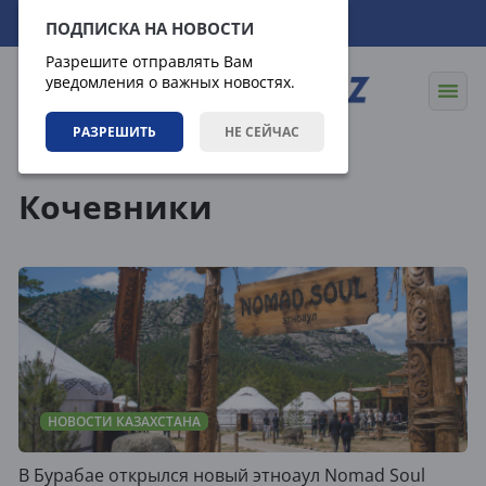
07.08.2026
23:30:18
ПОДПИСКА НА НОВОСТИ
Разрешите отправлять Вам
уведомления о важных новостях.
РАЗРЕШИТЬ
НЕ СЕЙЧАС
Теги
Кочевники
НОВОСТИ КАЗАХСТАНА
В Бурабае открылся новый этноаул Nomad Soul