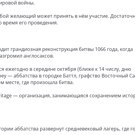
овой войны.
юбой желающий может принять в нём участие. Достаточ
о время его проведения.
одит грандиозная реконструкция битвы 1066 года, когда
азгромил англосаксов.
я ежегодно в середине октября (ближе к 14 числу, дню
ey — аббатства в городке Баттл, графство Восточный Са
м месте, где произошла битва.
ritage — организация, занимающаяся сохранением исто
ории аббатства развернут средневековый лагерь, где г