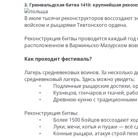
3. Грюнвальдская битва 1410: крупнейшая рекон
В июле тысячи реконструкторов воссоздают 
войском и рыцарями Тевтонского ордена.
Реконструкция битвы проводится каждый год 
расположенном в Варминьско-Мазурском воев
Как проходит фестиваль?
Лагерь средневековых воинов. За несколько 
средневековый лагерь. Здесь можно увидеть:
• Подлинные рыцарские доспехи, оружие
• Кузнецов, гончаров и ткачей, работа
• Древнюю кухню с традиционными бл
Реконструкция битвы:
• Более 1500 бойцов воссоздают ход ре
• Луки, мечи, копья и пушки — всё сдела
• Конные рыцари, атакуя строй пехоты, 