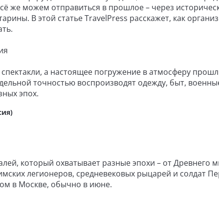
сё же можем отправиться в прошлое – через историчес
арины. В этой статье TravelPress расскажет, как органи
ать.
ия
 спектакли, а настоящее погружение в атмосферу прош
едельной точностью воспроизводят одежду, быт, военны
зных эпох.
сия)
алей, который охватывает разные эпохи – от Древнего м
римских легионеров, средневековых рыцарей и солдат П
ом в Москве, обычно в июне.