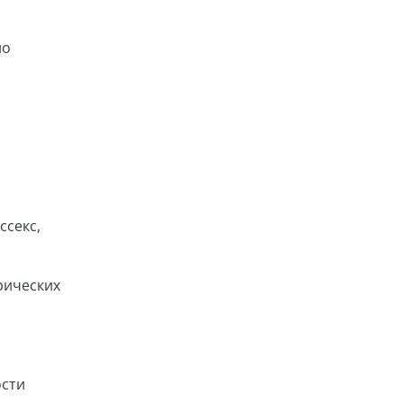
но
ссекс,
рических
ости