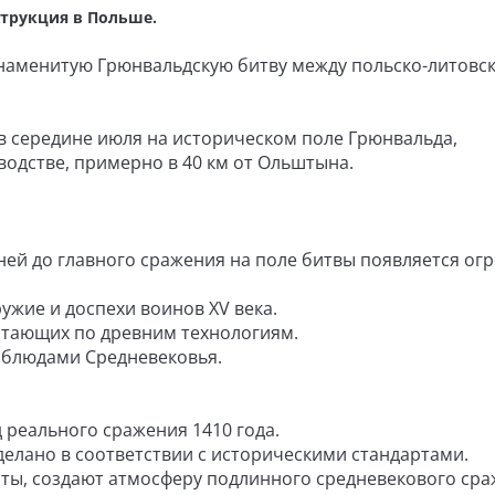
струкция в Польше.
знаменитую Грюнвальдскую битву между польско-литовс
в середине июля на историческом поле Грюнвальда,
одстве, примерно в 40 км от Ольштына.
дней до главного сражения на поле битвы появляется о
 и доспехи воинов XV века.
ющих по древним технологиям.
юдами Средневековья.
ального сражения 1410 года.
но в соответствии с историческими стандартами.
создают атмосферу подлинного средневекового сра