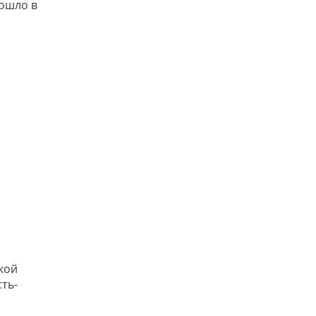
ошло в
кой
ть-