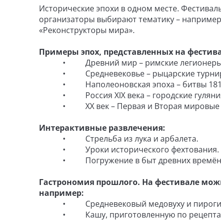
Исторические эпохи в одном месте. Фестивал
организаторы выбирают тематику – например, 
«Реконструкторы мира».
Примеры эпох, представленных на фестива
• Древний мир – римские легионеры, гр
• Средневековье – рыцарские турниры, в
• Наполеоновская эпоха – битвы 1812 го
• Россия XIX века – городские гуляния, м
• XX век – Первая и Вторая мировые вой
Интерактивные развлечения:
• Стрельба из лука и арбалета.
• Уроки исторического фехтования.
• Погружение в быт древних времён – от
Гастрономия прошлого. На фестивале мож
например:
• Средневековый медовуху и пироги
• Кашу, приготовленную по рецептам X