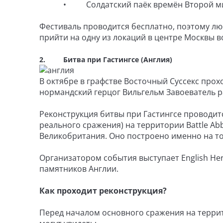
• Солдатский паёк времён Второй мир
Фестиваль проводится бесплатно, поэтому л
прийти на одну из локаций в центре Москвы в
2. Битва при Гастингсе (Англия)
В октябре в графстве Восточный Суссекс прох
нормандский герцог Вильгельм Завоеватель р
Реконструкция битвы при Гастингсе проводитс
реального сражения) на территории Battle Abb
Великобритания. Оно построено именно на то
Организатором события выступает English He
памятников Англии.
Как проходит реконструкция?
Перед началом основного сражения на террит