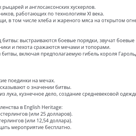
арей и англосаксонских хускерлов.
, работающих по технологиям XI века.
том числе хлеба и жареного мяса на открытом огне
ы: выстраиваются боевые порядки, звучат боевые 
 и пехота сражаются мечами и топорами.
, включая предполагаемую гибель короля Гарольд
поединки на мечах.
азывают о значении битвы.
ка, кузнечное дело, создание средневековой одежд
енства в English Heritage:
рлингов (или 25 долларов).
ингов (или 12,54 доллара).
ть мероприятие бесплатно.