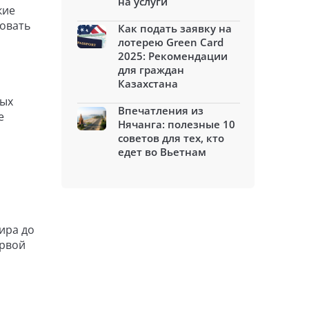
на услуги
кие
зовать
Как подать заявку на
лотерею Green Card
2025: Рекомендации
для граждан
Казахстана
лых
Впечатления из
е
Нячанга: полезные 10
советов для тех, кто
едет во Вьетнам
ира до
ервой