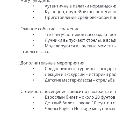
могут увидеть:
• Аутентичные палатки нормандских рыц
• Кузнецов, оружейников, ремесленников
• Приготовление средневековой пищи, в 
Главное событие – сражение:
• Тысячи участников воссоздают ход битв
• Лучники выпускают стрелы, а всадники
• Моделируются ключевые моменты битвы
стрелы в глаз.
Дополнительные мероприятия:
• Средневековые турниры – рыцарские 
• Лекции и экскурсии – историки расск
• Детские мастер-классы – стрельба из лу
Стоимость посещения зависит от возраста и чл
• Взрослый билет – около 20 фунтов сте
• Детский билет – около 10 фунтов стерл
• Члены English Heritage могут посеща