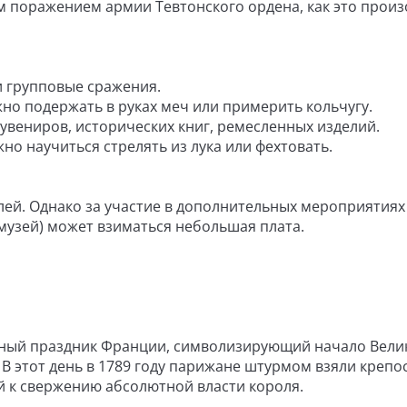
жением армии Тевтонского ордена, как это произ
рупповые сражения.
одержать в руках меч или примерить кольчугу.
ров, исторических книг, ремесленных изделий.
учиться стрелять из лука или фехтовать.
лей. Однако за участие в дополнительных мероприятиях
 музей) может взиматься небольшая плата.
льный праздник Франции, символизирующий начало Вели
В этот день в 1789 году парижане штурмом взяли крепос
й к свержению абсолютной власти короля.