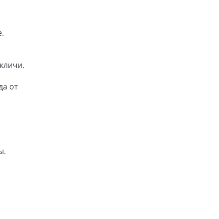
.
кличи.
а от
ы.