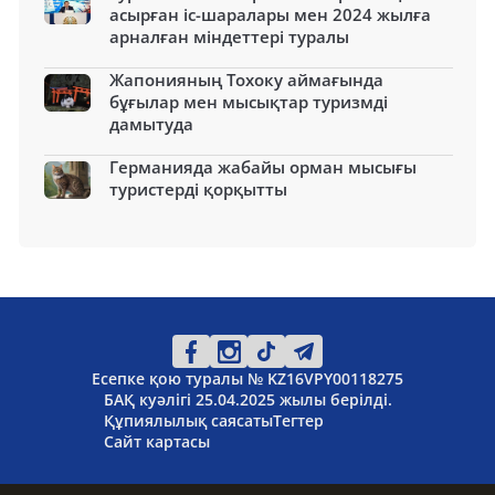
асырған іс-шаралары мен 2024 жылға
арналған міндеттері туралы
Жапонияның Тохоку аймағында
бұғылар мен мысықтар туризмді
дамытуда
Германияда жабайы орман мысығы
туристерді қорқытты
Есепке қою туралы № KZ16VPY00118275
БАҚ куәлігі 25.04.2025 жылы берілді.
Құпиялылық саясаты
Тегтер
Сайт картасы