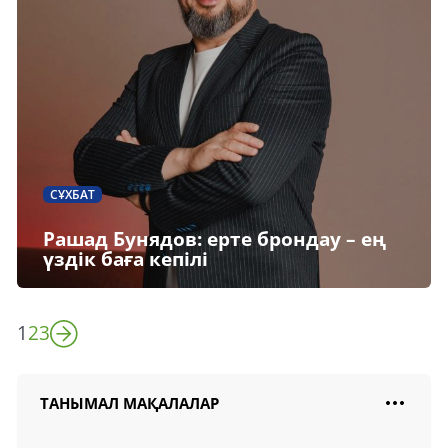
СҰХБАТ
Рашад Бунядов: ерте брондау – ең
үздік баға кепілі
1
2
3
ТАНЫМАЛ МАҚАЛАЛАР