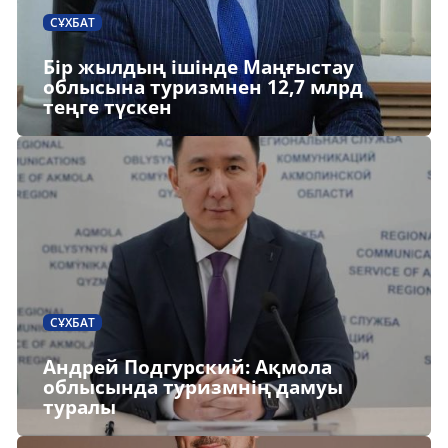
СҰХБАТ
Бір жылдың ішінде Маңғыстау
облысына туризмнен 12,7 млрд
теңге түскен
СҰХБАТ
Андрей Подгурский: Ақмола
облысында туризмнің дамуы
туралы