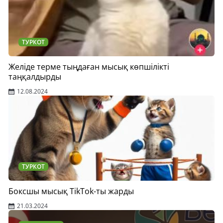
ТУРКОТ
Желіде терме тыңдаған мысық көпшілікті
таңқалдырды
12.08.2024
ТУРКОТ
Боксшы мысық TikTok-ты жарды
21.03.2024