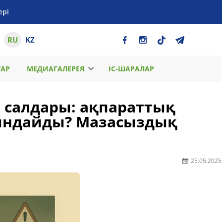
ері
RU
KZ
ТАР
МЕДИАГАЛЕРЕЯ
ІС-ШАРАЛАР
з салдары: ақпараттық
ындайды? Мазасыздық
25.05.2025