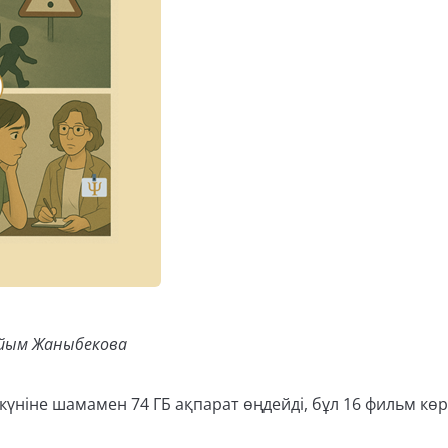
 Айым Жаныбекова
а күніне шамамен 74 ГБ ақпарат өңдейді, бұл 16 фильм кө