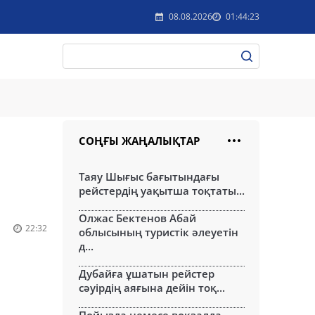
08.08.2026
01:44:23
СОҢҒЫ ЖАҢАЛЫҚТАР
Таяу Шығыс бағытындағы
рейстердің уақытша тоқтаты...
Олжас Бектенов Абай
22:32
облысының туристік әлеуетін
д...
Дубайға ұшатын рейстер
сәуірдің аяғына дейін тоқ...