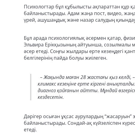
Психологтар бұл құбылысты ақпараттан құр қа
байланыстырады. Адам жаңа пост, видео, жаң
үрей, ашушаңдық және назар салудың қиындау
Бұл арада психологиялық әсермен қатар, физи
Эльвира Ерікқызының айтуынша, созылмалы ма
әсер етеді. Соңғы жылдары ерте кезеңдегі қан
белгілерінің пайда болуы жиілеген.
– Жақында маған 28 жастағы қыз келді, –
климакс кезеңіне ерте кіргені анықталды
диагноз қойғанын айтты. Мұндай өзгеріст
кездесетін.
Дәрігер осыған ұқсас аурулардың “жасаруын” 
байланыстырады. Сондай-ақ күйзеліспен күрес
етеді.