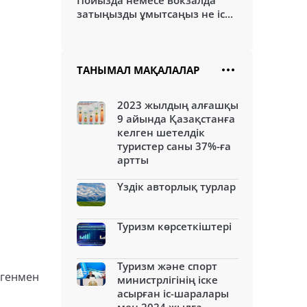
Пойызда немесе вокзалда
затыңызды ұмытсаңыз не іс...
ТАНЫМАЛ МАҚАЛАЛАР
2023 жылдың алғашқы
9 айында Қазақстанға
келген шетелдік
туристер саны 37%-ға
артты
Үздік авторлық турлар
Туризм көрсеткіштері
Туризм және спорт
ргенмен
министрлігінің іске
асырған іс-шаралары