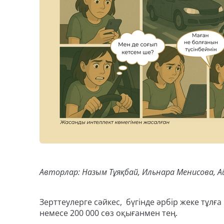
Авторлар: Назым Тұяқбай, Ильнара Менисова,
Зерттеулерге сәйкес, бүгінде әрбір жеке тұлғ
немесе 200 000 сөз оқығанмен тең.