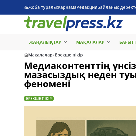
Жоба туралы
Жарнама
Редакция
Байланыс дерект
ЖАҢАЛЫҚТАР
МАҚАЛАЛАР
БАҒЫТ
Мақалалар
Ерекше пікір
Медиаконтенттің үнсі
мазасыздық неден ту
феномені
ЕРЕКШЕ ПІКІР