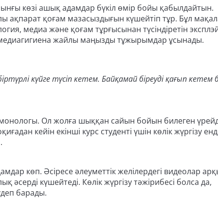
рынғы көзі ашық адамдар бүкіл өмір бойы қабылдайтын.
олы ақпарат қоғам мазасыздығын күшейтіп тұр. Бұл мақал
гия, медиа және қоғам тұрғысынан түсіндіретін эксплэ
ен медиагигиена жайлы маңызды тұжырымдар ұсынады.
іртүрлі күйге түсіп кетем. Байқамай біреуді қағып кетем 
і монологы. Ол жолға шыққан сайын бойын билеген үрей
адан кейін екінші курс студенті үшін көлік жүргізу енд
ы.
амдар көп. Әсіресе әлеуметтік желілердегі видеолар ар
қ әсерді күшейтеді. Көлік жүргізу тәжірибесі болса да,
деп барады.