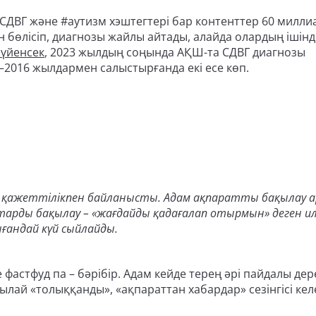
 #СДВГ және #аутизм хэштегтері бар контенттер 60 милли
н бөлісіп, диагнозы жайлы айтады, алайда олардың ішін
сүйенсек
, 2023 жылдың соңында АҚШ-та СДВГ диагнозы
7–2016 жылдармен салыстырғанда екі есе көп.
н қажеттілікпен байланысты. Адам ақпаратты бақылау 
алықтарды бақылау – «жағдайды қадағалап отырмын» деген и
нғандай күй сыйлайды.
е фастфуд па – бәрібір. Адам кейде терең әрі пайдалы дер
ылай «толыққанды», «ақпараттан хабардар» сезінгісі кел