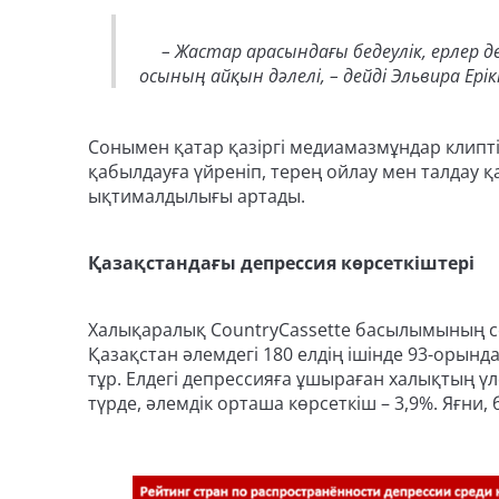
– Жастар арасындағы бедеулік, ерлер де
осының айқын дәлелі, – дейді Эльвира Ері
Сонымен қатар қазіргі медиамазмұндар клипті
қабылдауға үйреніп, терең ойлау мен талдау қ
ықтималдылығы артады.
Қазақстандағы депрессия көрсеткіштері
Халықаралық CountryCassette басылымының 
Қазақстан әлемдегі 180 елдің ішінде 93-орынд
тұр. Елдегі депрессияға ұшыраған халықтың үл
түрде, әлемдік орташа көрсеткіш – 3,9%. Яғни, 