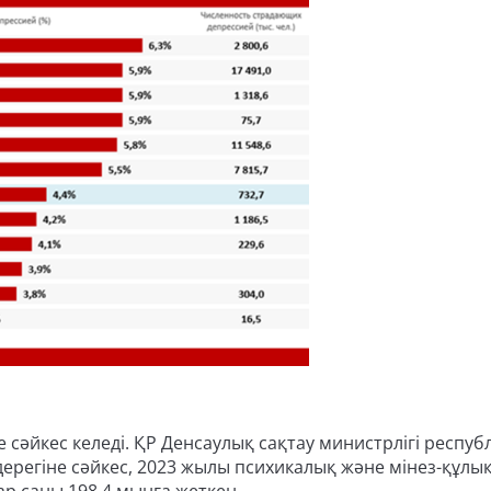
е сәйкес келеді. ҚР Денсаулық сақтау министрлігі респу
регіне сәйкес, 2023 жылы психикалық және мінез-құлы
р саны 198,4 мыңға жеткен.