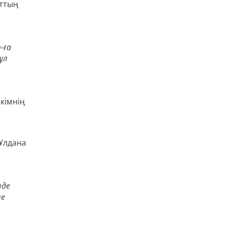
аттың
-ға
ұл
кімнің
 Ұлдана
нде
не