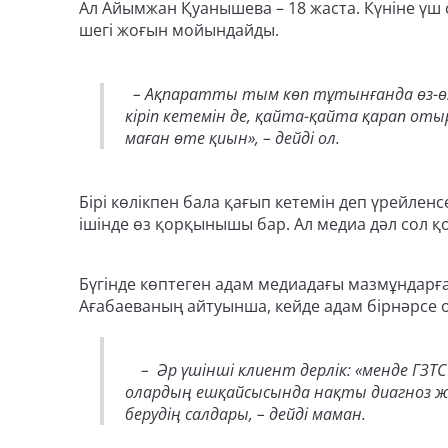
Ал Айымжан Қуанышева – 18 жаста. Күніне үш 
шегі жоғын мойындайды.
– Ақпаратты тым көп тұтынғанда өз-өзі
кіріп кетемін де, қайта-қайта қарап отыр
маған өте қиын», – дейді ол.
Бірі көлікпен бала қағып кетемін деп үрейлен
ішінде өз қорқынышы бар. Ал медиа дәл сол 
Бүгінде көптеген адам медиадағы мазмұндарға 
Ағабаеваның айтуынша, кейде адам бірнәрсе о
– Әр үшінші клиент дерлік: «менде ГЗТС 
олардың ешқайсысында нақты диагноз жо
берудің салдары, – дейді маман.