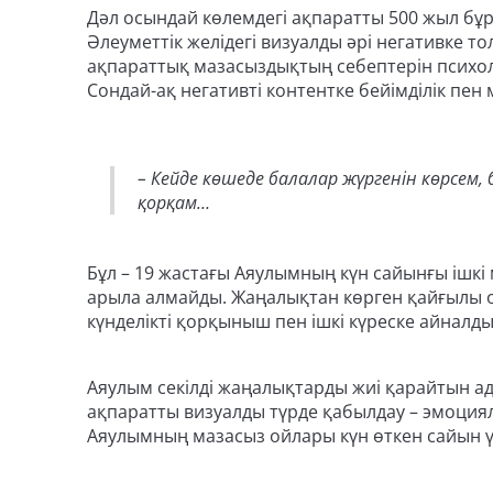
Дәл осындай көлемдегі ақпаратты 500 жыл бұ
Әлеуметтік желідегі визуалды әрі негативке т
ақпараттық мазасыздықтың себептерін психоло
Сондай-ақ негативті контентке бейімділік п
– Кейде көшеде балалар жүргенін көрсем, б
қорқам…
Бұл – 19 жастағы Аяулымның күн сайынғы ішк
арыла алмайды. Жаңалықтан көрген қайғылы оқиғ
күнделікті қорқыныш пен ішкі күреске айналд
Аяулым секілді жаңалықтарды жиі қарайтын ад
ақпаратты визуалды түрде қабылдау – эмоциялы
Аяулымның мазасыз ойлары күн өткен сайын ү