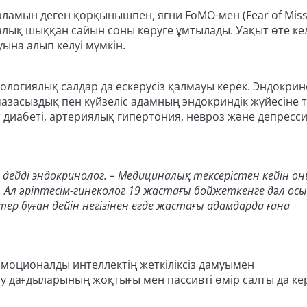
ламын деген қорқынышпен, яғни FoMO-мен (Fear of Miss
алық шыққан сайын соны көруге ұмтылады. Уақыт өте ке
ына алып келуі мүмкін.
ологиялық салдар да ескерусіз қалмауы керек. Эндокрин
засыздық пен күйзеліс адамның эндокриндік жүйесіне т
т диабеті, артериялық гипертония, невроз және депресс
 дейді эндокринолог. – Медициналық тексерістен кейін о
. Ал әріптесім-гинеколог 19 жастағы бойжеткенге дәл ос
ер бұған дейін негізінен егде жастағы адамдарда ғана
эмоционалды интеллектің жеткіліксіз дамуымен
у дағдыларының жоқтығы мен пассивті өмір салты да кер