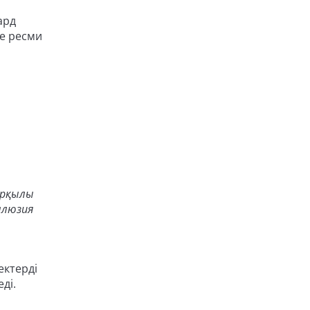
ард
де ресми
арқылы
ллюзия
ектерді
еді.