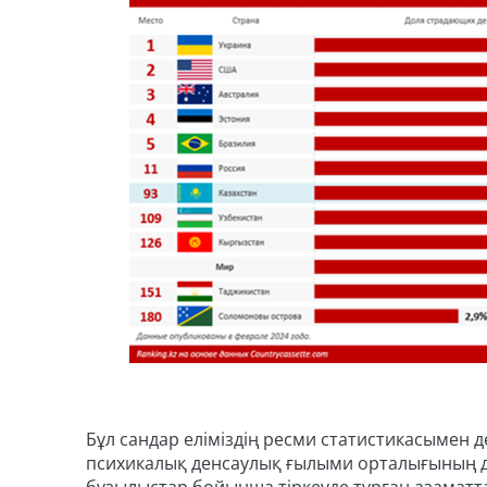
Бұл сандар еліміздің ресми статистикасымен д
психикалық денсаулық ғылыми орталығының де
бұзылыстар бойынша тіркеуде тұрған азаматта