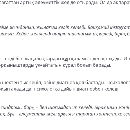
сағаттан артық әлеуметтік желіде отырады. Ол да ақпар
ме жынданып, жылағым келіп кетеді. Байқамай Instagram
амын. Кейде желілерді өшіріп тастағым-ақ келеді, бірақ б
се, енді бірі жаңалықтардан құр қаламын деп қорқады. Әр
қорқыныштарды ұлғайтатын құрал болып барады.
шектен тыс сеніп, өзіне диагноз қоя бастады. Психолог
қып алады да, психологқа дайын диагнозбен келеді.
синдромы бар», – деп шағымданып келеді. Бірақ шын мәні
қ. Бұл – әлеуметтік желі арқылы тараған контентке се