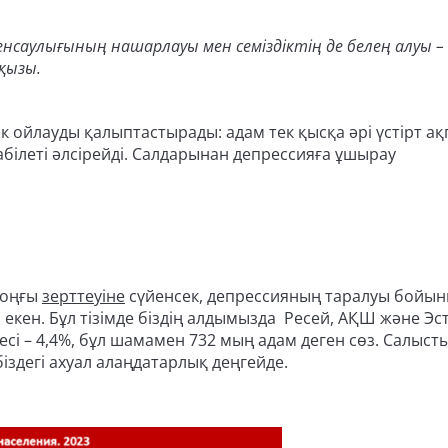
нсаулығының нашарлауы мен семіздіктің де белең алуы –
кқызы.
к ойлауды қалыптастырады: адам тек қысқа әрі үстірт а
абілеті әлсірейді. Салдарынан депрессияға ұшырау
соңғы
зерттеуіне
сүйенсек, депрессияның таралуы бойы
а екен. Бұл тізімде біздің алдымызда Ресей, АҚШ және Эс
есі – 4,4%, бұл шамамен 732 мың адам деген сөз. Салыс
біздегі ахуал алаңдатарлық деңгейде.