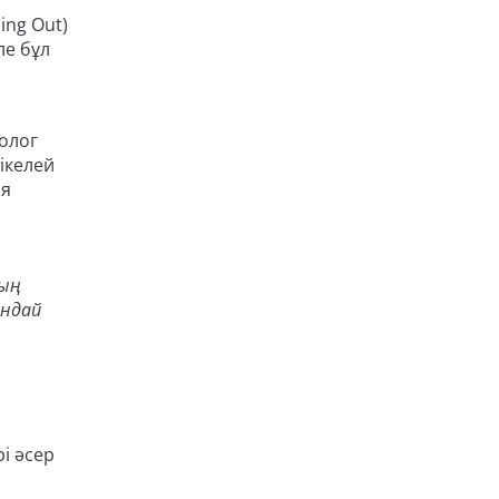
ing Out)
ле бұл
олог
ікелей
ия
ның
ындай
і әсер