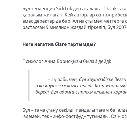
Бұл тенденция SickTok деп аталады. TikTok-та
қаралым жинаған. Кей авторлар өз тәжірибесі
емес деректер де бар. Ал нақты мәліметтерге
расталған 9 миллион жағдай тіркеліп, бұл 200
Неге негатив бізге тартымды?
Психолог Анна Борисқызы былай дейді:
– Ең алдымен, бұл қауіпсіздікке деге
өзін қауіпсіз сезінгісі келеді. Яғни жаң
береді. Бұл адамға сыртқы әлемнен қорға
Бұл – тамақтану секілді: пайдалы тағам ба, әлд
іздемей, тек «инфо-фастфуд» тұтынады. Өзін ос