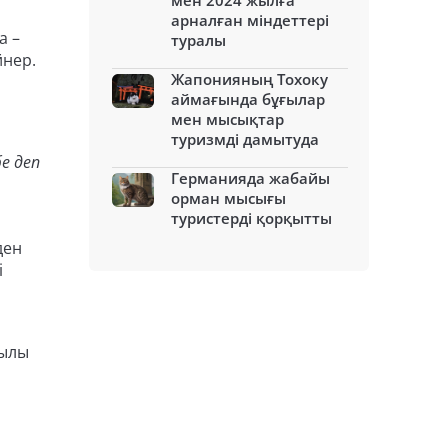
мен 2024 жылға
арналған міндеттері
а –
туралы
йнер.
Жапонияның Тохоку
аймағында бұғылар
мен мысықтар
туризмді дамытуда
бе деп
Германияда жабайы
орман мысығы
туристерді қорқытты
ден
і
қылы