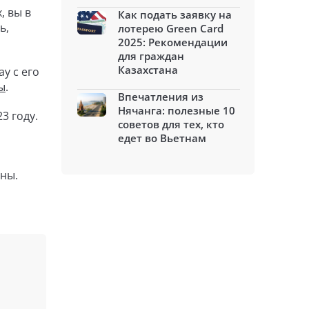
, вы в
Как подать заявку на
ь,
лотерею Green Card
2025: Рекомендации
для граждан
Казахстана
у с его
ы
.
Впечатления из
Нячанга: полезные 10
3 году.
советов для тех, кто
едет во Вьетнам
аны.