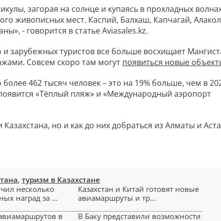
икулы, загорая на солнце и купаясь в прохладных волнах
ого живописных мест. Каспий, Балхаш, Капчагай, Алакол
», - говорится в статье Aviasales.kz.
но и зарубежных туристов все больше восхищает Мангиста
жами. Совсем скоро там могут
появиться новые объект
более 462 тысяч человек – это на 19% больше, чем в 202
ь появится «Тёплый пляж» и «Международный аэропорт
Казахстана, но и как до них добраться из Алматы и Аст
стана
,
туризм в Казахстане
чил несколько
Казахстан и Китай готовят новые
х наград за ...
авиамаршруты и тр...
авиамаршрутов в
В Баку представили возможности