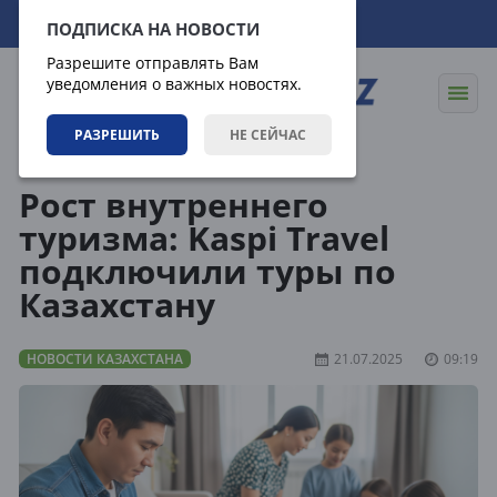
08.08.2026
11:31:42
ПОДПИСКА НА НОВОСТИ
Разрешите отправлять Вам
уведомления о важных новостях.
РАЗРЕШИТЬ
НЕ СЕЙЧАС
Новости
Новости Казахстана
Рост внутреннего
туризма: Kaspi Travel
подключили туры по
Казахстану
НОВОСТИ КАЗАХСТАНА
21.07.2025
09:19