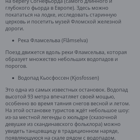
на берегу Согнефьорда (самого длинного и
глубокого фьорда в Европе). Здесь можно
покататься на лодке, исследовать старинную
церковь и посетить музей Фломской железной
дороги.
Река Фламсельва (Flåmselva)
Поезд движется вдоль реки Фламсельва, которая
образует множество небольших водопадов и
порогов.
Водопад Кьосфоссен (Kjosfossen)
Это одна из самых известных остановок. Водопад
высотой 93 метра впечатляет своей мощью,
особенно во время таяния снегов весной и летом.
На этой остановке туристов ждёт небольшое шоу:
из-за местной легенды о хюльдре (сказочной
девушке из скандинавского фольклора) можно
увидеть танцовщицу в традиционном наряде,
появляющуюся на скале рядом с водопадом.