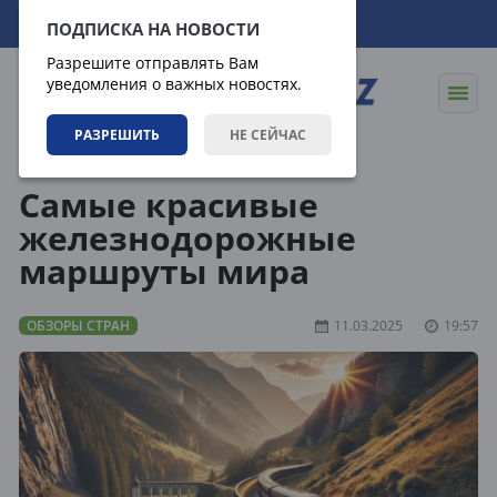
06.08.2026
12:14:22
ПОДПИСКА НА НОВОСТИ
Разрешите отправлять Вам
уведомления о важных новостях.
РАЗРЕШИТЬ
НЕ СЕЙЧАС
Направления
Обзоры стран
Самые красивые
железнодорожные
маршруты мира
ОБЗОРЫ СТРАН
11.03.2025
19:57