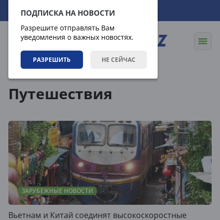
08.08.2026
20:34:44
ПОДПИСКА НА НОВОСТИ
Разрешите отправлять Вам
уведомления о важных новостях.
РАЗРЕШИТЬ
НЕ СЕЙЧАС
Теги
Путешествия
ЗАРУБЕЖНЫЕ НОВОСТИ
Вьетнам и Китай соединят высокоскоростные