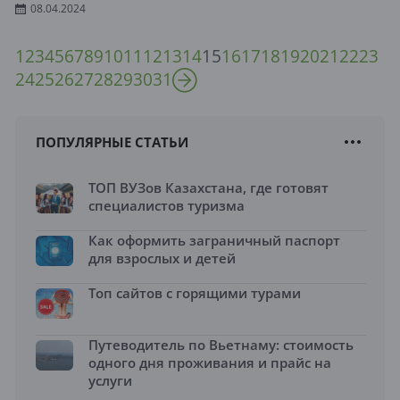
08.04.2024
1
2
3
4
5
6
7
8
9
10
11
12
13
14
15
16
17
18
19
20
21
22
23
24
25
26
27
28
29
30
31
ПОПУЛЯРНЫЕ СТАТЬИ
ТОП ВУЗов Казахстана, где готовят
специалистов туризма
Как оформить заграничный паспорт
для взрослых и детей
Топ сайтов с горящими турами
Путеводитель по Вьетнаму: стоимость
одного дня проживания и прайс на
услуги