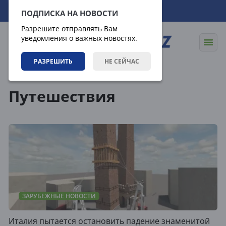
08.08.2026
19:56:24
ПОДПИСКА НА НОВОСТИ
Разрешите отправлять Вам
уведомления о важных новостях.
РАЗРЕШИТЬ
НЕ СЕЙЧАС
Теги
Путешествия
ЗАРУБЕЖНЫЕ НОВОСТИ
Италия пытается остановить падение знаменитой