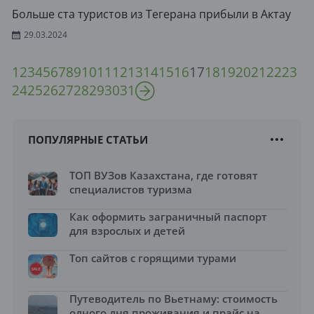
Больше ста туристов из Тегерана прибыли в Актау
29.03.2024
1
2
3
4
5
6
7
8
9
10
11
12
13
14
15
16
17
18
19
20
21
22
23
24
25
26
27
28
29
30
31
ПОПУЛЯРНЫЕ СТАТЬИ
ТОП ВУЗов Казахстана, где готовят
специалистов туризма
Как оформить заграничный паспорт
для взрослых и детей
Топ сайтов с горящими турами
Путеводитель по Вьетнаму: стоимость
одного дня проживания и прайс на