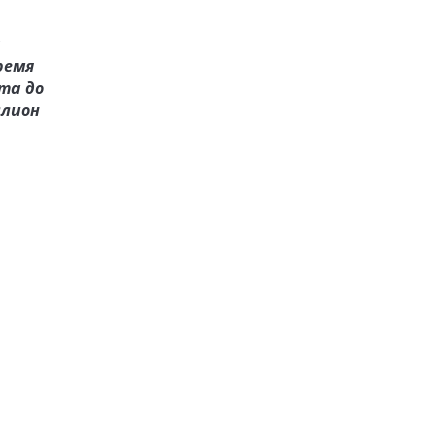
ремя
та до
ллион