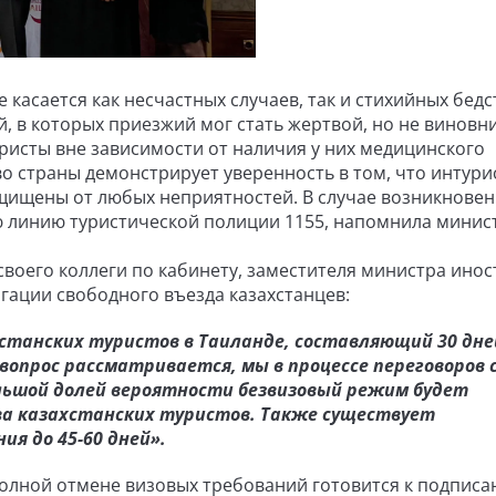
касается как несчастных случаев, так и стихийных бедс
, в которых приезжий мог стать жертвой, но не виновн
уристы вне зависимости от наличия у них медицинского
во страны демонстрирует уверенность в том, что интури
ащищены от любых неприятностей. В случае возникнове
ю линию туристической полиции 1155, напомнила минис
своего коллеги по кабинету, заместителя министра ино
гации свободного въезда казахстанцев:
станских туристов в Таиланде, составляющий 30 дне
 вопрос рассматривается, мы в процессе переговоров 
льшой долей вероятности безвизовый режим будет
ва казахстанских туристов. Также существует
я до 45-60 дней».
полной отмене визовых требований готовится к подписа