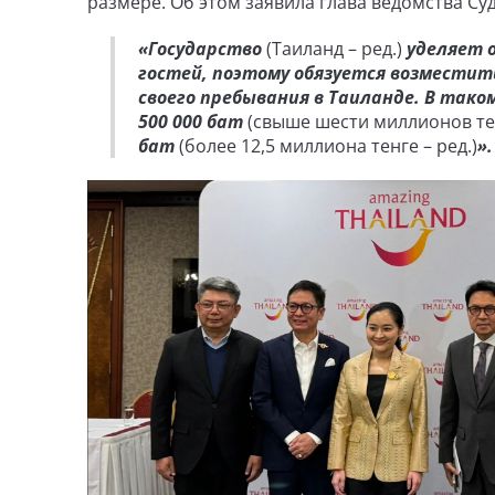
размере. Об этом заявила глава ведомства Су
«Государство
(Таиланд – ред.)
уделяет о
гостей, поэтому обязуется возместит
своего пребывания в Таиланде. В так
500 000 бат
(свыше шести миллионов тен
бат
(более 12,5 миллиона тенге – ред.)
».