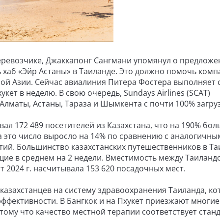
еревозчике, Джаккапонг Сангмани упомянул о предложе
 хаб «Эйр Астаны» в Таиланде. Это должно помочь комп
ой Азии. Сейчас авиалиния Питера Фостера выполняет 
кет в неделю. В свою очередь, Sundays Airlines (SCAT)
Алматы, Астаны, Тараза и Шымкента с почти 100% загру
вал 172 489 посетителей из Казахстана, что на 190% бол
ода это число выросло на 14% по сравнению с аналогичны
ытий. Большинство казахстанских путешественников в Т
ие в среднем на 2 недели. Вместимость между Таиланд
рт 2024 г. насчитывала 153 620 посадочных мест.
казахстанцев на систему здравоохранения Таиланда, ко
эффективности. В Бангкок и на Пхукет приезжают многие
ому что качество местной терапии соответствует стан