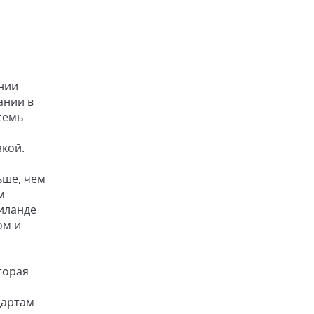
нии
ании в
семь
зкой.
ьше, чем
м
аиланде
ом и
торая
дартам