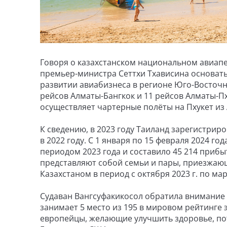
Говоря о казахстанском национальном авиап
премьер-министра Сеттхи Тхависина основать
развитии авиабизнеса в регионе Юго-Восточн
рейсов Алматы-Бангкок и 11 рейсов Алматы-Пху
осуществляет чартерные полёты на Пхукет из 
К сведению, в 2023 году Таиланд зарегистриро
в 2022 году. С 1 января по 15 февраля 2024 г
периодом 2023 года и составило 45 214 приб
представляют собой семьи и пары, приезжающ
Казахстаном в период с октября 2023 г. по ма
Судаван Вангсуфакикосол обратила внимание 
занимает 5 место из 195 в мировом рейтинге 
европейцы, желающие улучшить здоровье, пот