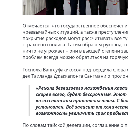
Отмечается, что государственное обеспечение 
чрезвычайных ситуаций, а также преступлений
покрытие расходов могут рассчитывать все т
страхового полиса. Таким образом руководст
ничто не угрожает – они в высшей степени з
проблем всегда можно обратиться на горячу
Госпожа Вангсуфакикосол подтвердила слова 
дел Таиланда Джаккапонга Сангмани о пролон
«Режим безвизового нахождения казах
скорее всего, будет бессрочным. Этот
казахстанским правительством. С бо
установлен. Всё зависит от количест
возможность увеличить срок пребывани
По словам тайской делегации, соглашение о 