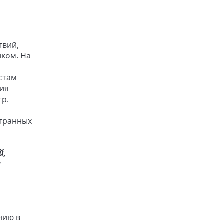
твий,
иком. На
стам
ния
тр.
странных
й,
с
нию в