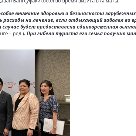
даван Вангсуфакикосол во время визита в Алматы:
собое внимание здоровью и безопасности зарубежных
ь расходы на лечение, если отдыхающий заболел во в
ом случае будет предоставлена единовременная выпла
ге – ред.)
. При гибели туриста его семья получит ми