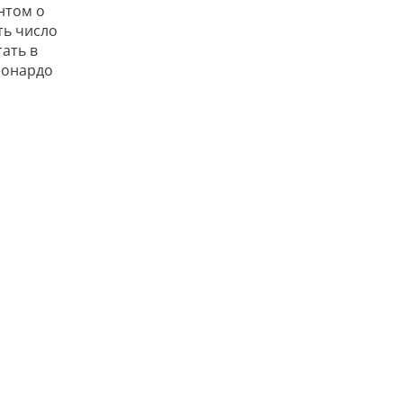
нтом о
ть число
ать в
еонардо