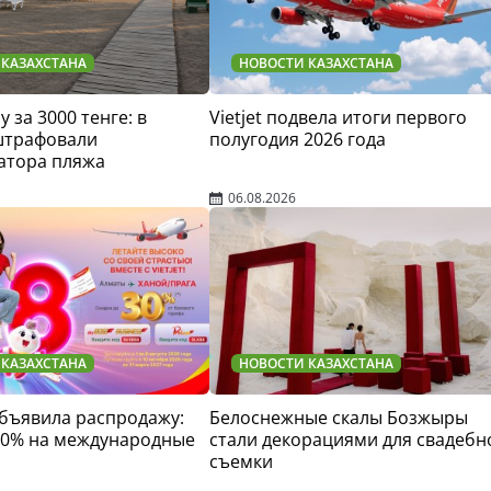
 КАЗАХСТАНА
НОВОСТИ КАЗАХСТАНА
у за 3000 тенге: в
Vietjet подвела итоги первого
штрафовали
полугодия 2026 года
атора пляжа
06.08.2026
 КАЗАХСТАНА
НОВОСТИ КАЗАХСТАНА
 объявила распродажу:
Белоснежные скалы Бозжыры
30% на международные
стали декорациями для свадебн
съемки