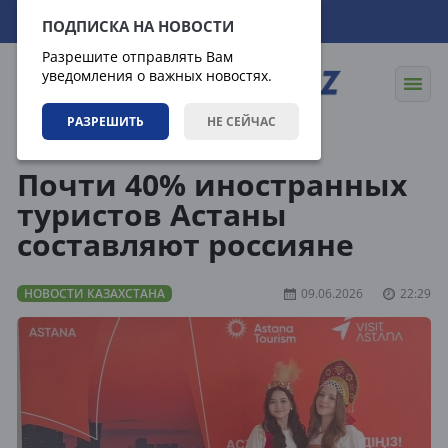
09.08.2026
11:32:29
ПОДПИСКА НА НОВОСТИ
Разрешите отправлять Вам
уведомления о важных новостях.
РАЗРЕШИТЬ
НЕ СЕЙЧАС
Новости
Новости Казахстана
Почти 40% иностранных
туристов Астаны
составляют россияне
НОВОСТИ КАЗАХСТАНА
09.06.2026
22:29