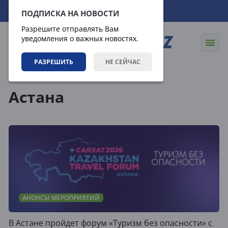
10.08.2026
20:29:53
ПОДПИСКА НА НОВОСТИ
Разрешите отправлять Вам
уведомления о важных новостях.
РАЗРЕШИТЬ
НЕ СЕЙЧАС
Теги
Астана
АНОНСЫ МЕРОПРИЯТИЙ
В Астане пройдет форум «Туризм без опасности» с