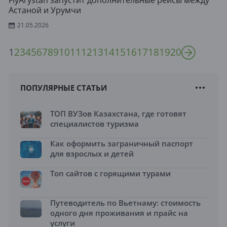
FlyArystan запустит дополнительные рейсы между
Астаной и Урумчи
21.05.2026
1
2
3
4
5
6
7
8
9
10
11
12
13
14
15
16
17
18
19
20
ПОПУЛЯРНЫЕ СТАТЬИ
ТОП ВУЗов Казахстана, где готовят
специалистов туризма
Как оформить заграничный паспорт
для взрослых и детей
Топ сайтов с горящими турами
Путеводитель по Вьетнаму: стоимость
одного дня проживания и прайс на
услуги