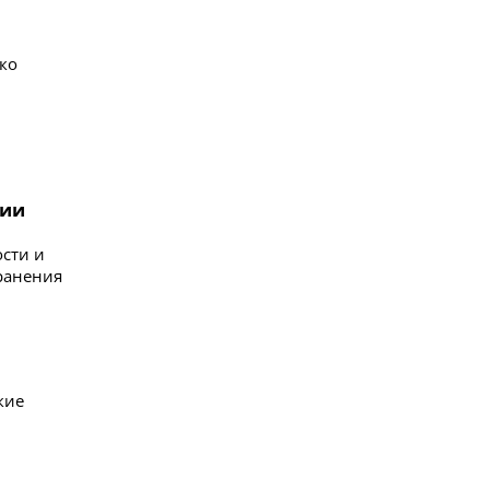
ко
нии
ости и
ранения
кие