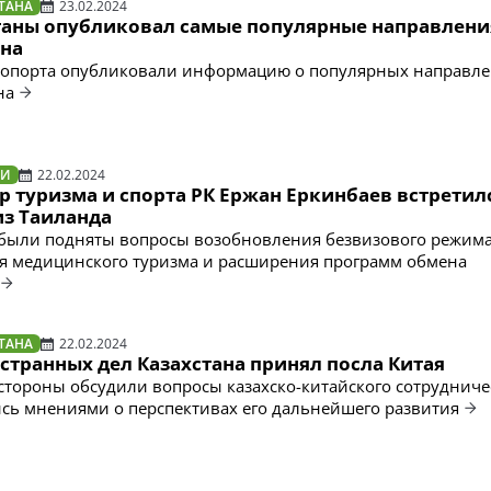
ТАНА
23.02.2024
таны опубликовал самые популярные направлени
она
эропорта опубликовали информацию о популярных направл
на
ТИ
22.02.2024
 туризма и спорта РК Ержан Еркинбаев встретилс
из Таиланда
 были подняты вопросы возобновления безвизового режима
я медицинского туризма и расширения программ обмена
ТАНА
22.02.2024
странных дел Казахстана принял посла Китая
 стороны обсудили вопросы казахско-китайского сотрудничес
сь мнениями о перспективах его дальнейшего развития