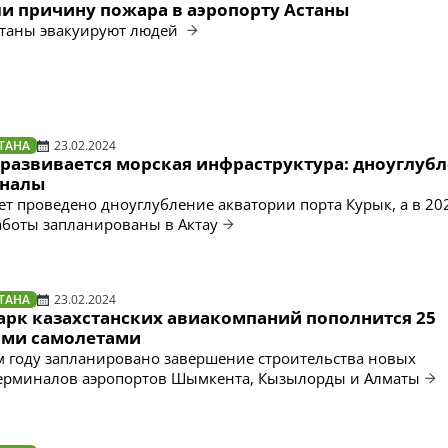
ли причину пожара в аэропорту Астаны
станы эвакуируют людей
ТАНА
23.02.2024
 развивается морская инфраструктура: дноуглубл
иналы
дет проведено дноуглубление акватории порта Курык, а в 20
боты запланированы в Актау
ТАНА
23.02.2024
парк казахстанских авиакомпаний пополнится 25
ими самолетами
м году запланировано завершение строительства новых
терминалов аэропортов Шымкента, Кызылорды и Алматы