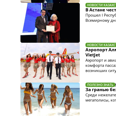
НОВОСТИ КАЗАХС
В Астане чес
Прошел I Респу
Всемирному дн
НОВОСТИ КАЗАХС
Аэропорт Ал
VietJet
Аэропорт и ави
комфорта пасса
возникших сит
ПОЛЕЗНО ЗНАТЬ
За гранью бе
Среди нежелате
мегаполисы, ко