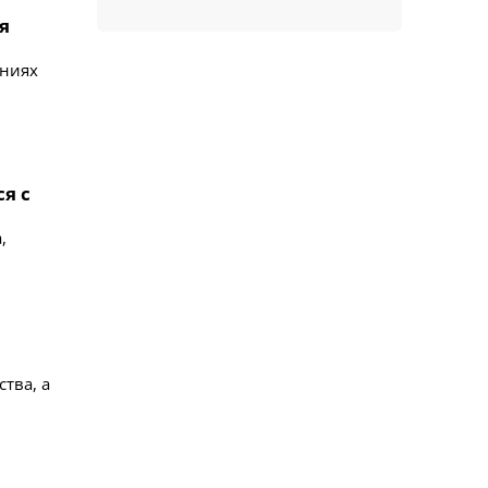
я
ениях
я с
,
тва, а