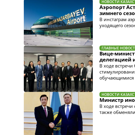
НОВОСТИ КАЗАХС
Аэропорт Ас
зимнего сез
В инстаграм а
уходящего сезо
ГЛАВНЫЕ НОВОС
Вице-министр
делегацией 
В ходе встречи
стимулировани
обучающимися
НОВОСТИ КАЗАХС
Министр ино
В ходе встречи
также обменяли