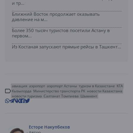
и тр...
Ближний Восток продолжает оказывать
давление на м...
Более 350 тысяч туристов посетили Астану в
первом...
Из Костаная запускают прямые рейсы в Ташкент...
авиация
аэропорт
аэропорт Астаны
туризм в Казахстане
КГА
Кызылорда
Министерство транспорта РК
новости Казахстана
новости туризма
Салтанат Томпиева
Шымкент
Есторе Накупбеков
Автор