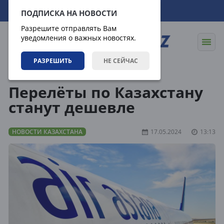
09.08.2026
11:35:11
ПОДПИСКА НА НОВОСТИ
Разрешите отправлять Вам
уведомления о важных новостях.
РАЗРЕШИТЬ
НЕ СЕЙЧАС
Новости
Новости Казахстана
Перелёты по Казахстану
станут дешевле
НОВОСТИ КАЗАХСТАНА
17.05.2024
13:13