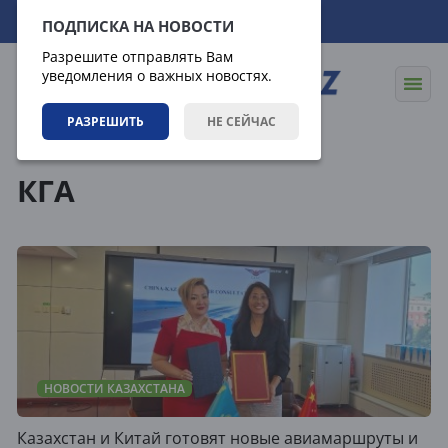
06.08.2026
15:00:22
ПОДПИСКА НА НОВОСТИ
Разрешите отправлять Вам
уведомления о важных новостях.
РАЗРЕШИТЬ
НЕ СЕЙЧАС
Теги
КГА
НОВОСТИ КАЗАХСТАНА
Казахстан и Китай готовят новые авиамаршруты и