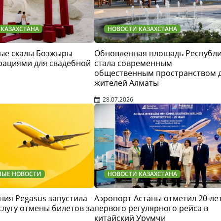
 КАЗАХСТАНА
НОВОСТИ КАЗАХСТАНА
ые скалы Бозжыры
Обновленная площадь Республ
рациями для свадебной
стала современным
общественным пространством 
жителей Алматы
28.07.2026
НЫЕ НОВОСТИ
НОВОСТИ КАЗАХСТАНА
ия Pegasus запустила
Аэропорт Астаны отметил 20-ле
слугу отмены билетов за
первого регулярного рейса в
китайский Урумчи