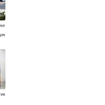
ики
для
тие