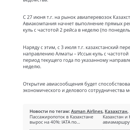
С 27 июня т.г. на рынок авиаперевозок Казахс
Авиакомпания начнет выполнение прямых рег
куль с частотой 2 рейса в неделю (по понедел
Наряду с этим, с 3 июля т.г. казахстанский пе
направлению Алматы – Иссык-куль с частотой 2
период текущего года по указанному направл
неделю.
Открытие авиасообщения будет способствова
экономического и делового сотрудничества м
Новости по тегам:
Asman Airlines
,
Казахстан
,
Пассажиропоток в Казахстане
Казахстан и
вырос на 40%: IATA по...
авиамаршрут