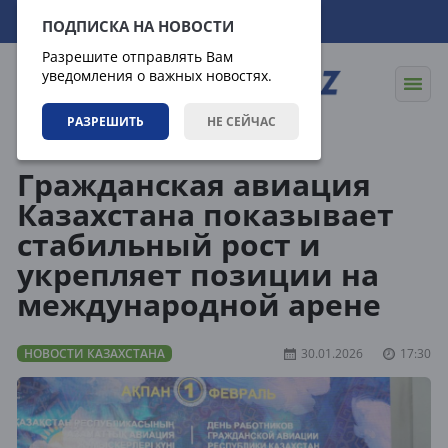
08.08.2026
10:44:56
ПОДПИСКА НА НОВОСТИ
Разрешите отправлять Вам
уведомления о важных новостях.
РАЗРЕШИТЬ
НЕ СЕЙЧАС
Новости
Новости Казахстана
Гражданская авиация
Казахстана показывает
стабильный рост и
укрепляет позиции на
международной арене
НОВОСТИ КАЗАХСТАНА
30.01.2026
17:30