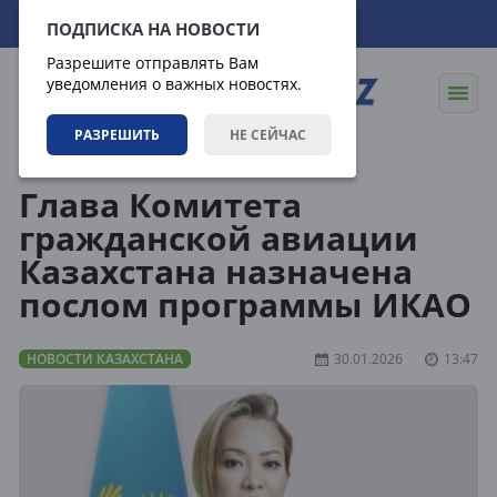
06.08.2026
20:36:08
ПОДПИСКА НА НОВОСТИ
Разрешите отправлять Вам
уведомления о важных новостях.
РАЗРЕШИТЬ
НЕ СЕЙЧАС
Новости
Новости Казахстана
Глава Комитета
гражданской авиации
Казахстана назначена
послом программы ИКАО
НОВОСТИ КАЗАХСТАНА
30.01.2026
13:47