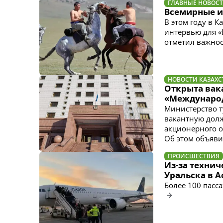
ГЛАВНЫЕ НОВОС
Всемирные и
В этом году в 
интервью для «
отметил важнос
НОВОСТИ КАЗАХС
Открыта вак
«Международ
Министерство т
вакантную долж
акционерного о
Об этом объяви
ПРОИСШЕСТВИЯ
Из-за технич
Уральска в А
Более 100 пасс