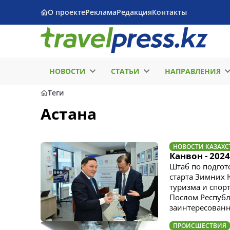
О проекте
Реклама
Редакция
Контакты
НОВОСТИ
СТАТЬИ
НАПРАВЛЕНИЯ
Теги
Астана
НОВОСТИ КАЗАХС
Канвон - 202
Штаб по подгот
старта Зимних
туризма и спор
Послом Республ
заинтересованно
ПРОИСШЕСТВИЯ