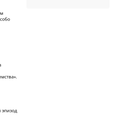
ем
особо
а
мства».
й эпизод