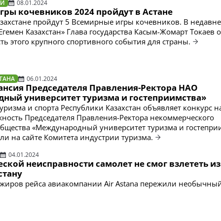
ТИ
08.01.2024
гры кочевников 2024 пройдут в Астане
Казахстане пройдут 5 Всемирные игры кочевников. В недавн
Егемен Казахстан» Глава государства Касым-Жомарт Токаев 
ть этого крупного спортивного события для страны.
ТАНА
06.01.2024
ансия Председателя Правления-Ректора НАО
ный университет туризма и гостеприимства»
уризма и спорта Республики Казахстан объявляет конкурс н
ность Председателя Правления-Ректора некоммерческого
бщества «Международный университет туризма и гостеприи
ли на сайте Комитета индустрии туризма.
04.01.2024
еской неисправности самолет не смог взлететь из
стану
ажиров рейса авиакомпании Air Astana пережили необычны