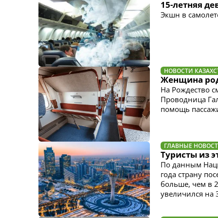
15-летняя де
Экшн в самолет
НОВОСТИ КАЗАХС
Женщина роди
На Рождество с
Проводница Гал
помощь пассажи
ГЛАВНЫЕ НОВОС
Туристы из э
По данным Наци
года страну пос
больше, чем в 
увеличился на 3