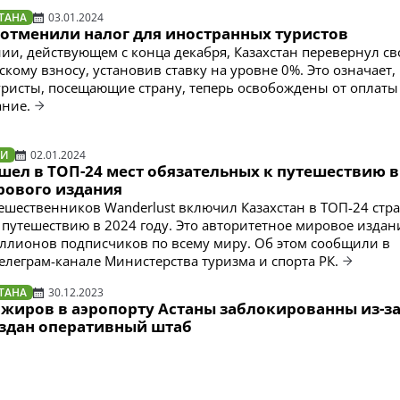
ТАНА
03.01.2024
 отменили налог для иностранных туристов
ии, действующем с конца декабря, Казахстан перевернул св
скому взносу, установив ставку на уровне 0%. Это означает,
ристы, посещающие страну, теперь освобождены от оплаты
ание.
ТИ
02.01.2024
шел в ТОП-24 мест обязательных к путешествию в
рового издания
ешественников Wanderlust включил Казахстан в ТОП-24 стр
 путешествию в 2024 году. Это авторитетное мировое издан
лионов подписчиков по всему миру. Об этом сообщили в
леграм-канале Министерства туризма и спорта РК.
ТАНА
30.12.2023
ажиров в аэропорту Астаны заблокированны из-з
оздан оперативный штаб