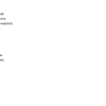
ой
 что
 налога
ан
ие,
а