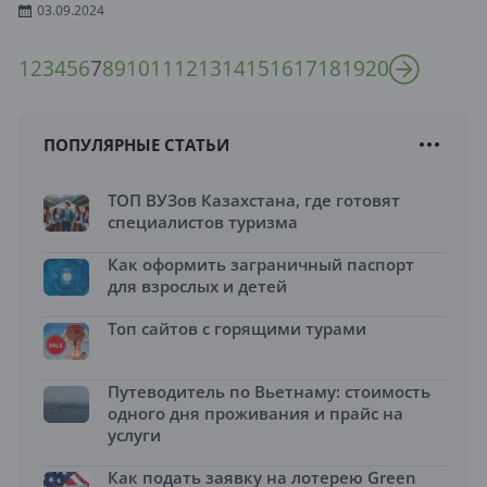
03.09.2024
1
2
3
4
5
6
7
8
9
10
11
12
13
14
15
16
17
18
19
20
ПОПУЛЯРНЫЕ СТАТЬИ
ТОП ВУЗов Казахстана, где готовят
специалистов туризма
Как оформить заграничный паспорт
для взрослых и детей
Топ сайтов с горящими турами
Путеводитель по Вьетнаму: стоимость
одного дня проживания и прайс на
услуги
Как подать заявку на лотерею Green