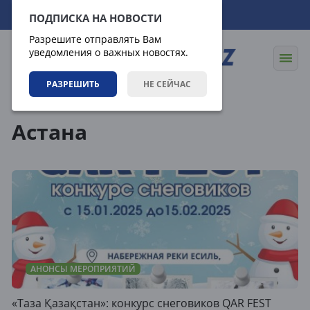
09.08.2026
16:14:00
ПОДПИСКА НА НОВОСТИ
Разрешите отправлять Вам
уведомления о важных новостях.
РАЗРЕШИТЬ
НЕ СЕЙЧАС
Теги
Астана
АНОНСЫ МЕРОПРИЯТИЙ
«Таза Қазақстан»: конкурс снеговиков QAR FEST