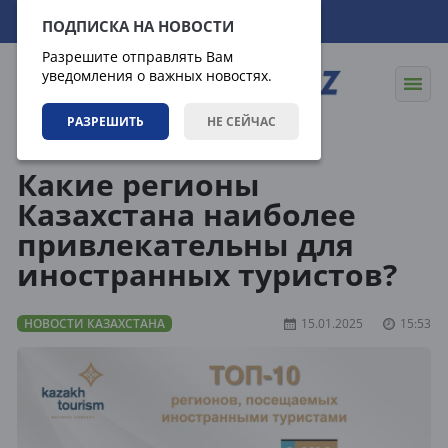
10.08.2026
13:24:19
ПОДПИСКА НА НОВОСТИ
Разрешите отправлять Вам
уведомления о важных новостях.
РАЗРЕШИТЬ
НЕ СЕЙЧАС
Новости
Новости Казахстана
Какие регионы
Казахстана наиболее
привлекательны для
иностранных туристов?
НОВОСТИ КАЗАХСТАНА
15.01.2025
15:53