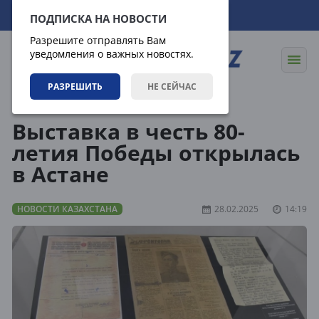
06.08.2026
12:11:37
ПОДПИСКА НА НОВОСТИ
Разрешите отправлять Вам
уведомления о важных новостях.
РАЗРЕШИТЬ
НЕ СЕЙЧАС
Новости
Новости Казахстана
Выставка в честь 80-
летия Победы открылась
в Астане
НОВОСТИ КАЗАХСТАНА
28.02.2025
14:19