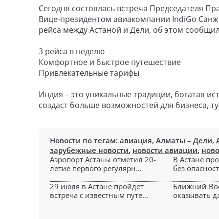
Сегодня состоялась встреча Председателя П
Вице-президентом авиакомпании IndiGo Санжи
рейса между Астаной и Дели, об этом сообщи
3 рейса в неделю
Комфортное и быстрое путешествие
Привлекательные тарифы
Индия – это уникальные традиции, богатая и
создаст больше возможностей для бизнеса, т
Новости по тегам:
авиация
,
Алматы – Дели
,
зарубежные новости
,
новости авиации
,
ново
Аэропорт Астаны отметил 20-
В Астане пр
летие первого регулярн...
без опасности
29 июля в Астане пройдет
Ближний Во
встреча с известным путе...
оказывать да