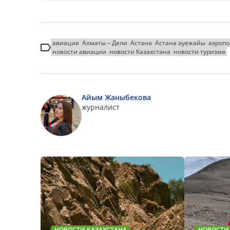
авиация
Алматы – Дели
Астана
Астана әуежайы
аэропо
новости авиации
новости Казахстана
новости туризма
Айым Жаныбекова
журналист
НОВОСТИ КАЗАХСТАНА
НОВОСТИ