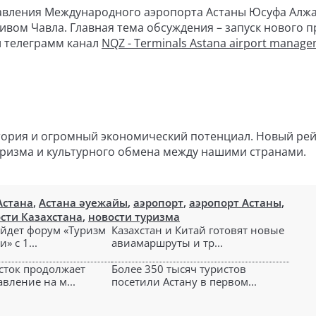
равления Международного аэропорта Астаны Юсуфа Алжа
вом Чавла. Главная тема обсуждения – запуск нового 
л телеграмм канал
NQZ - Terminals Astana airport manag
стория и огромный экономический потенциал. Новый ре
уризма и культурного обмена между нашими странами.
Астана
,
Астана әуежайы
,
аэропорт
,
аэропорт Астаны
,
сти Казахстана
,
новости туризма
ойдет форум «Туризм
Казахстан и Китай готовят новые
» с 1...
авиамаршруты и тр...
сток продолжает
Более 350 тысяч туристов
вление на м...
посетили Астану в первом...