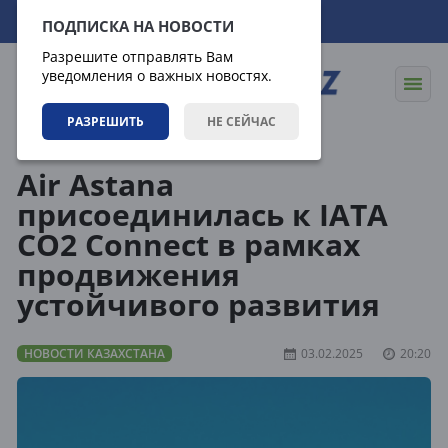
08.08.2026
10:00:55
ПОДПИСКА НА НОВОСТИ
Разрешите отправлять Вам
уведомления о важных новостях.
РАЗРЕШИТЬ
НЕ СЕЙЧАС
Новости
Новости Казахстана
Air Astana
присоединилась к IATA
CO2 Connect в рамках
продвижения
устойчивого развития
НОВОСТИ КАЗАХСТАНА
03.02.2025
20:20