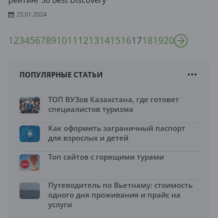
рейтинг 50 Best Discovery
25.01.2024
1
2
3
4
5
6
7
8
9
10
11
12
13
14
15
16
17
18
19
20
ПОПУЛЯРНЫЕ СТАТЬИ
ТОП ВУЗов Казахстана, где готовят
специалистов туризма
Как оформить заграничный паспорт
для взрослых и детей
Топ сайтов с горящими турами
Путеводитель по Вьетнаму: стоимость
одного дня проживания и прайс на
услуги