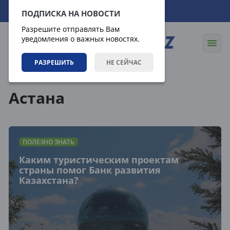
06.08.2026
17:10:09
ПОДПИСКА НА НОВОСТИ
Разрешите отправлять Вам
уведомления о важных новостях.
РАЗРЕШИТЬ
НЕ СЕЙЧАС
Теги
Астана
ПОЛЕЗНО ЗНАТЬ
Каким туристическим проектам
страны помог Банк развития
Казахстана?