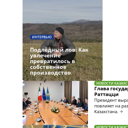
ИНТЕРВЬЮ
Подлёдный лов: Как
увлечение
превратилось в
собственное
производство
НОВОСТИ КАЗАХС
Глава госуд
Раттацци
Президент выра
повлияет на ра
Казахстана.
НОВОСТИ КАЗАХС