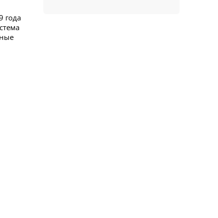
9 года
истема
нные