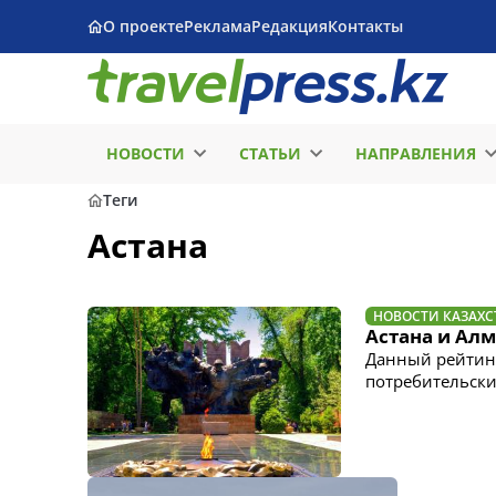
О проекте
Реклама
Редакция
Контакты
НОВОСТИ
СТАТЬИ
НАПРАВЛЕНИЯ
Теги
Астана
НОВОСТИ КАЗАХС
Астана и Ал
Данный рейтинг
потребительски