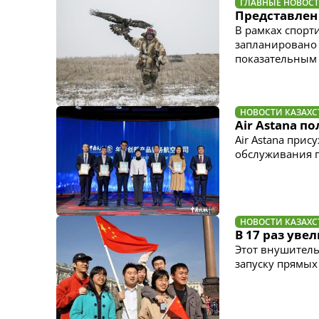
ГЛАВНЫЕ НОВОС
Представлен 
В рамках спорт
запланировано 
показательным 
НОВОСТИ КАЗАХС
Air Astana п
Air Astana при
обслуживания 
НОВОСТИ КАЗАХС
В 17 раз уве
Этот внушител
запуску прямых