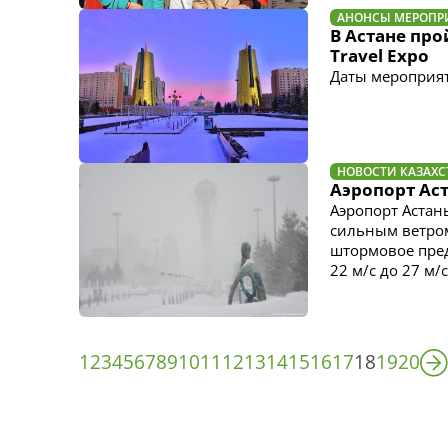
АНОНСЫ МЕРОПР
В Астане про
Travel Expo
Даты мероприяти
НОВОСТИ КАЗАХС
Аэропорт Ас
Аэропорт Астан
сильным ветром
штормовое пред
22 м/с до 27 м/с
1
2
3
4
5
6
7
8
9
10
11
12
13
14
15
16
17
18
19
20